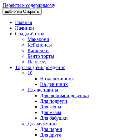
Перейти к содержимому
Кнопка Открыть
Главная
Начинки
Сладкий стол
Макарони
Кейкпопсы
Капкейки
Бенто торты
На пасху
Торт на День рождения
18+
На мальчишник
На девичник
Для женщины
Для любимой девушки
Для подруги
Для жены
Для мамы
Для бабушки
Для мужчины
Для парня
Для друга