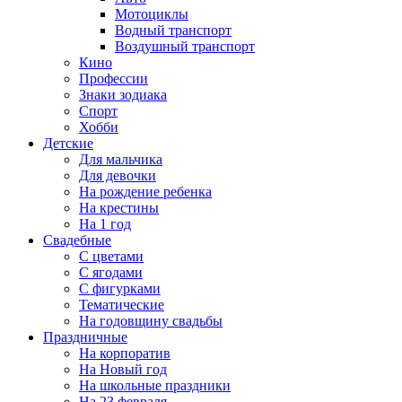
Мотоциклы
Водный транспорт
Воздушный транспорт
Кино
Профессии
Знаки зодиака
Спорт
Хобби
Детские
Для мальчика
Для девочки
На рождение ребенка
На крестины
На 1 год
Свадебные
С цветами
С ягодами
С фигурками
Тематические
На годовщину свадьбы
Праздничные
На корпоратив
На Новый год
На школьные праздники
На 23 февраля