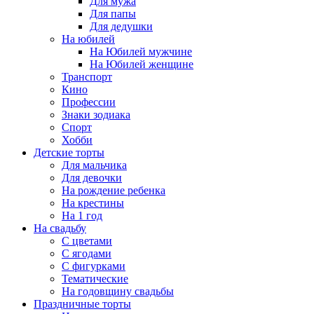
Для мужа
Для папы
Для дедушки
На юбилей
На Юбилей мужчине
На Юбилей женщине
Транспорт
Кино
Профессии
Знаки зодиака
Спорт
Хобби
Детские торты
Для мальчика
Для девочки
На рождение ребенка
На крестины
На 1 год
На свадьбу
С цветами
С ягодами
С фигурками
Тематические
На годовщину свадьбы
Праздничные торты