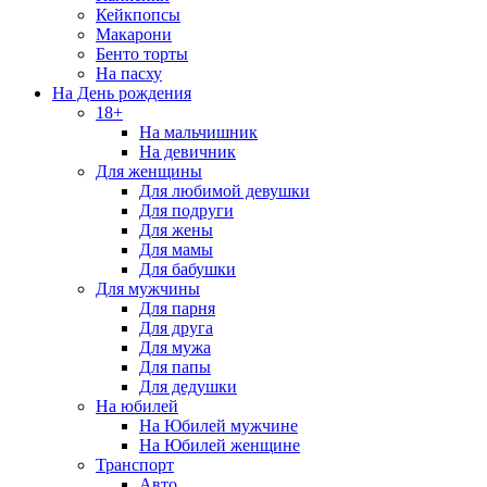
Кейкпопсы
Макарони
Бенто торты
На пасху
На День рождения
18+
На мальчишник
На девичник
Для женщины
Для любимой девушки
Для подруги
Для жены
Для мамы
Для бабушки
Для мужчины
Для парня
Для друга
Для мужа
Для папы
Для дедушки
На юбилей
На Юбилей мужчине
На Юбилей женщине
Транспорт
Авто