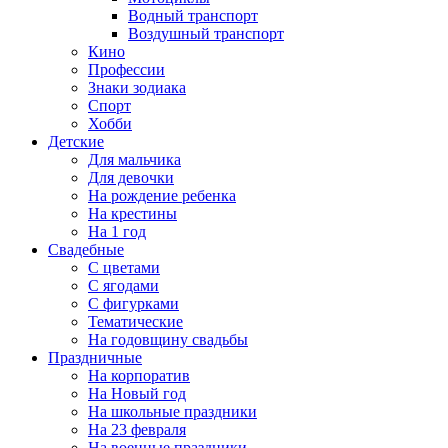
Водный транспорт
Воздушный транспорт
Кино
Профессии
Знаки зодиака
Спорт
Хобби
Детские
Для мальчика
Для девочки
На рождение ребенка
На крестины
На 1 год
Свадебные
С цветами
С ягодами
С фигурками
Тематические
На годовщину свадьбы
Праздничные
На корпоратив
На Новый год
На школьные праздники
На 23 февраля
На военные праздники