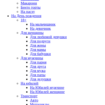
Макарони
Бенто торты
На пасху
На День рождения
18+
На мальчишник
На девичник
Для женщины
Для любимой девушки
Для подруги
Для жены
Для мамы
Для бабушки
Для мужчины
Для парня
Для друга
Для мужа
Для папы
Для дедушки
На юбилей
На Юбилей мужчине
На Юбилей женщине
Транспорт
Авто
Мотоциклы