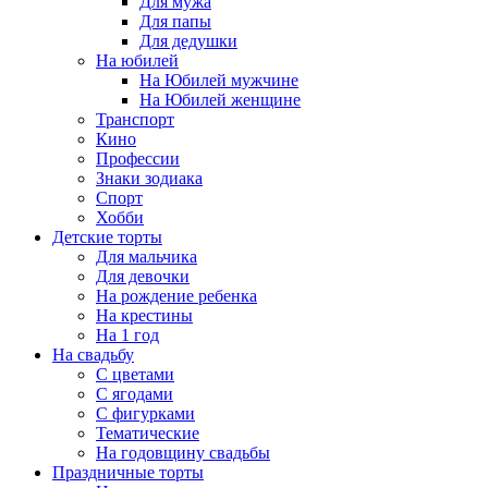
Для мужа
Для папы
Для дедушки
На юбилей
На Юбилей мужчине
На Юбилей женщине
Транспорт
Кино
Профессии
Знаки зодиака
Спорт
Хобби
Детские торты
Для мальчика
Для девочки
На рождение ребенка
На крестины
На 1 год
На свадьбу
С цветами
С ягодами
С фигурками
Тематические
На годовщину свадьбы
Праздничные торты