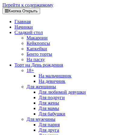
Перейти к содержимому
Кнопка Открыть
Главная
Начинки
Сладкий стол
Макарони
Кейкпопсы
Капкейки
Бенто торты
На пасху
Торт на День рождения
18+
На мальчишник
На девичник
Для женщины
Для любимой девушки
Для подруги
Для жены
Для мамы
Для бабушки
Для мужчины
Для парня
Для друга