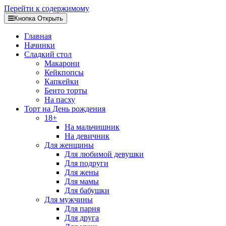
Перейти к содержимому
Кнопка Открыть
Главная
Начинки
Сладкий стол
Макарони
Кейкпопсы
Капкейки
Бенто торты
На пасху
Торт на День рождения
18+
На мальчишник
На девичник
Для женщины
Для любимой девушки
Для подруги
Для жены
Для мамы
Для бабушки
Для мужчины
Для парня
Для друга