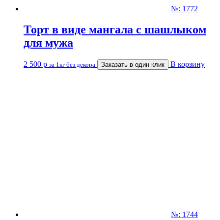
№: 1772
Торт в виде мангала с шашлыком
для мужа
2 500
р
В корзину
за 1кг без декора
Заказать в один клик
№: 1744