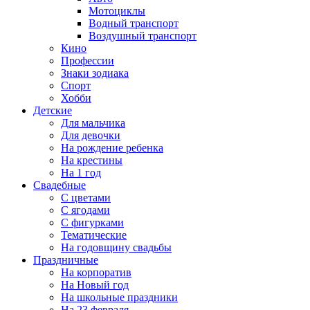
Мотоциклы
Водный транспорт
Воздушный транспорт
Кино
Профессии
Знаки зодиака
Спорт
Хобби
Детские
Для мальчика
Для девочки
На рождение ребенка
На крестины
На 1 год
Свадебные
С цветами
С ягодами
С фигурками
Тематические
На годовщину свадьбы
Праздничные
На корпоратив
На Новый год
На школьные праздники
На 23 февраля