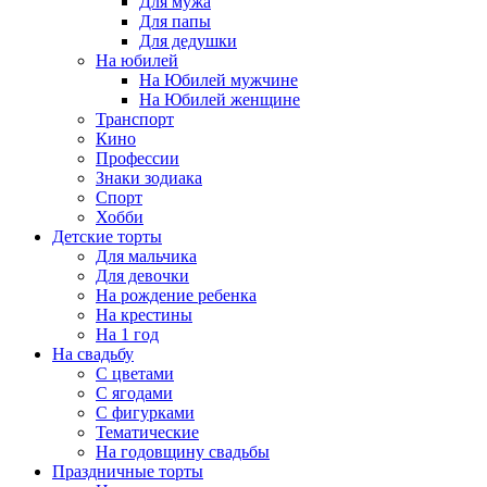
Для мужа
Для папы
Для дедушки
На юбилей
На Юбилей мужчине
На Юбилей женщине
Транспорт
Кино
Профессии
Знаки зодиака
Спорт
Хобби
Детские торты
Для мальчика
Для девочки
На рождение ребенка
На крестины
На 1 год
На свадьбу
С цветами
С ягодами
С фигурками
Тематические
На годовщину свадьбы
Праздничные торты