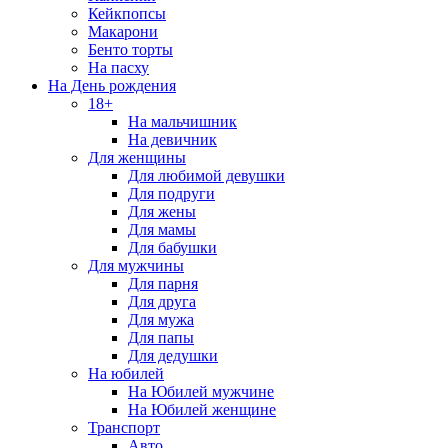
Кейкпопсы
Макарони
Бенто торты
На пасху
На День рождения
18+
На мальчишник
На девичник
Для женщины
Для любимой девушки
Для подруги
Для жены
Для мамы
Для бабушки
Для мужчины
Для парня
Для друга
Для мужа
Для папы
Для дедушки
На юбилей
На Юбилей мужчине
На Юбилей женщине
Транспорт
Авто