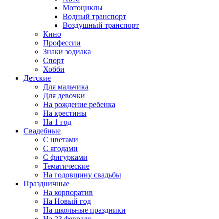
Мотоциклы
Водный транспорт
Воздушный транспорт
Кино
Профессии
Знаки зодиака
Спорт
Хобби
Детские
Для мальчика
Для девочки
На рождение ребенка
На крестины
На 1 год
Свадебные
С цветами
С ягодами
С фигурками
Тематические
На годовщину свадьбы
Праздничные
На корпоратив
На Новый год
На школьные праздники
На 23 февраля