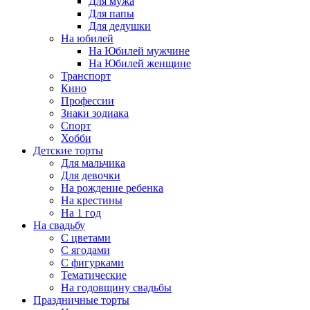
Для мужа
Для папы
Для дедушки
На юбилей
На Юбилей мужчине
На Юбилей женщине
Транспорт
Кино
Профессии
Знаки зодиака
Спорт
Хобби
Детские торты
Для мальчика
Для девочки
На рождение ребенка
На крестины
На 1 год
На свадьбу
С цветами
С ягодами
С фигурками
Тематические
На годовщину свадьбы
Праздничные торты