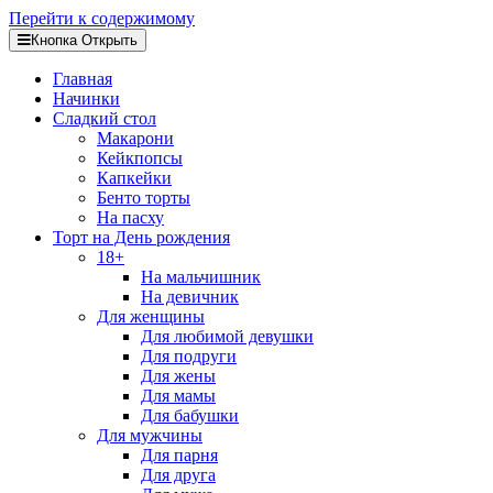
Перейти к содержимому
Кнопка Открыть
Главная
Начинки
Сладкий стол
Макарони
Кейкпопсы
Капкейки
Бенто торты
На пасху
Торт на День рождения
18+
На мальчишник
На девичник
Для женщины
Для любимой девушки
Для подруги
Для жены
Для мамы
Для бабушки
Для мужчины
Для парня
Для друга