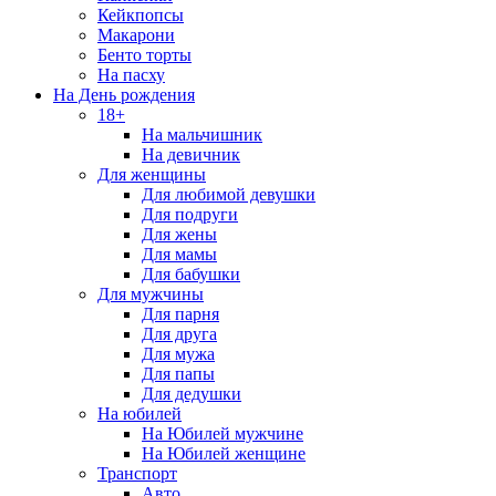
Кейкпопсы
Макарони
Бенто торты
На пасху
На День рождения
18+
На мальчишник
На девичник
Для женщины
Для любимой девушки
Для подруги
Для жены
Для мамы
Для бабушки
Для мужчины
Для парня
Для друга
Для мужа
Для папы
Для дедушки
На юбилей
На Юбилей мужчине
На Юбилей женщине
Транспорт
Авто