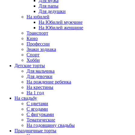
Для мужа
Для папы
Для дедушки
На юбилей
На Юбилей мужчине
На Юбилей женщине
Транспорт
Кино
Профессии
Знаки зодиака
Спорт
Хобби
Детские торты
Для мальчика
Для девочки
На рождение ребенка
На крестины
На 1 год
На свадьбу
С цветами
С ягодами
С фигурками
Тематические
На годовщину свадьбы
Праздничные торты