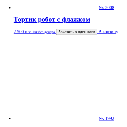
№: 2008
Тортик робот с флажком
2 500
р
В корзину
за 1кг без декора
Заказать в один клик
№: 1992