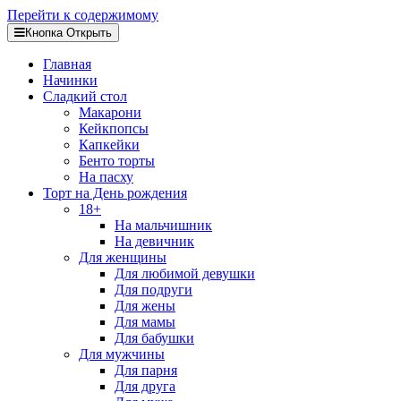
Перейти к содержимому
Кнопка Открыть
Главная
Начинки
Сладкий стол
Макарони
Кейкпопсы
Капкейки
Бенто торты
На пасху
Торт на День рождения
18+
На мальчишник
На девичник
Для женщины
Для любимой девушки
Для подруги
Для жены
Для мамы
Для бабушки
Для мужчины
Для парня
Для друга