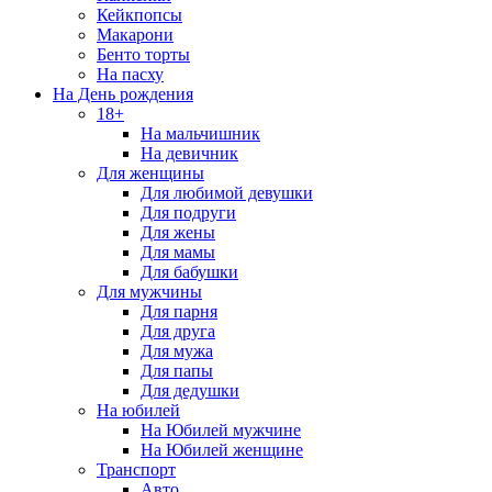
Кейкпопсы
Макарони
Бенто торты
На пасху
На День рождения
18+
На мальчишник
На девичник
Для женщины
Для любимой девушки
Для подруги
Для жены
Для мамы
Для бабушки
Для мужчины
Для парня
Для друга
Для мужа
Для папы
Для дедушки
На юбилей
На Юбилей мужчине
На Юбилей женщине
Транспорт
Авто