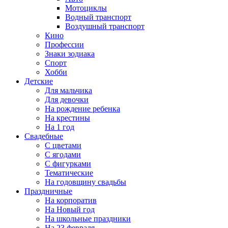
Мотоциклы
Водный транспорт
Воздушный транспорт
Кино
Профессии
Знаки зодиака
Спорт
Хобби
Детские
Для мальчика
Для девочки
На рождение ребенка
На крестины
На 1 год
Свадебные
С цветами
С ягодами
С фигурками
Тематические
На годовщину свадьбы
Праздничные
На корпоратив
На Новый год
На школьные праздники
На 23 февраля