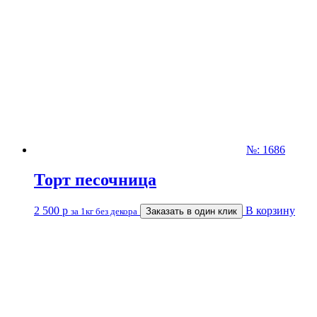
№: 1686
Торт песочница
2 500
р
В корзину
за 1кг без декора
Заказать в один клик