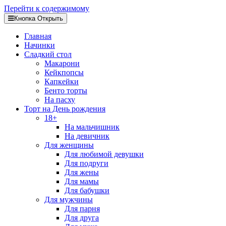
Перейти к содержимому
Кнопка Открыть
Главная
Начинки
Сладкий стол
Макарони
Кейкпопсы
Капкейки
Бенто торты
На пасху
Торт на День рождения
18+
На мальчишник
На девичник
Для женщины
Для любимой девушки
Для подруги
Для жены
Для мамы
Для бабушки
Для мужчины
Для парня
Для друга