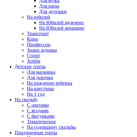
Для мужа
Для папы
Для дедушки
На юбилей
На Юбилей мужчине
На Юбилей женщине
Транспорт
Кино
Профессии
Знаки зодиака
Спорт
Хобби
Детские торты
Для мальчика
Для девочки
На рождение ребенка
На крестины
На 1 год
На свадьбу
С цветами
С ягодами
С фигурками
Тематические
На годовщину свадьбы
Праздничные торты