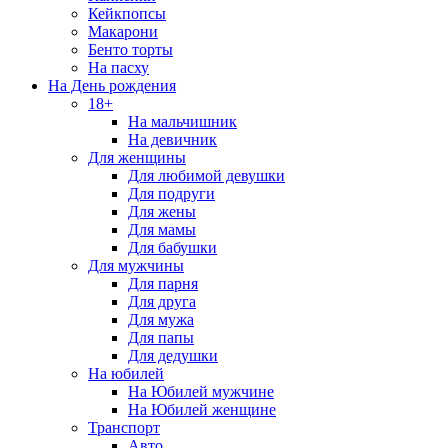
Кейкпопсы
Макарони
Бенто торты
На пасху
На День рождения
18+
На мальчишник
На девичник
Для женщины
Для любимой девушки
Для подруги
Для жены
Для мамы
Для бабушки
Для мужчины
Для парня
Для друга
Для мужа
Для папы
Для дедушки
На юбилей
На Юбилей мужчине
На Юбилей женщине
Транспорт
Авто