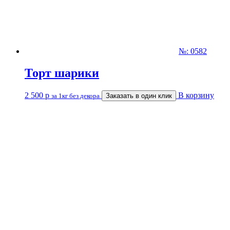
№: 0582
Торт шарики
2 500
р
В корзину
за 1кг без декора
Заказать в один клик