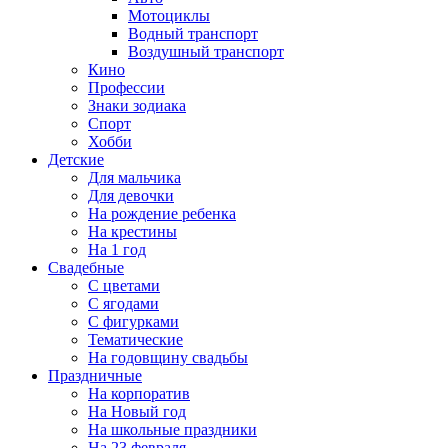
Мотоциклы
Водный транспорт
Воздушный транспорт
Кино
Профессии
Знаки зодиака
Спорт
Хобби
Детские
Для мальчика
Для девочки
На рождение ребенка
На крестины
На 1 год
Свадебные
С цветами
С ягодами
С фигурками
Тематические
На годовщину свадьбы
Праздничные
На корпоратив
На Новый год
На школьные праздники
На 23 февраля