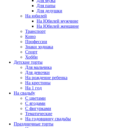
Для мужа
Для папы
Для дедушки
На юбилей
На Юбилей мужчине
На Юбилей женщине
Транспорт
Кино
Профессии
Знаки зодиака
Спорт
Хобби
Детские торты
Для мальчика
Для девочки
На рождение ребенка
На крестины
На 1 год
На свадьбу
С цветами
С ягодами
С фигурками
Тематические
На годовщину свадьбы
Праздничные торты