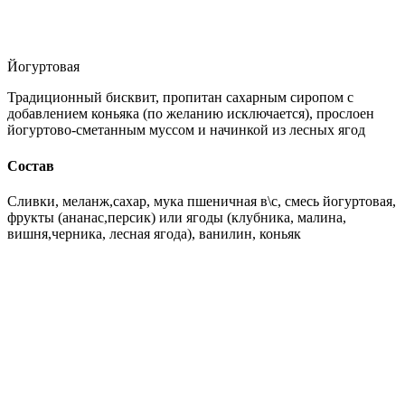
Йогуртовая
Традиционный бисквит, пропитан сахарным сиропом с
добавлением коньяка (по желанию исключается), прослоен
йогуртово-сметанным муссом и начинкой из лесных ягод
Состав
Сливки, меланж,сахар, мука пшеничная в\с, смесь йогуртовая,
фрукты (ананас,персик) или ягоды (клубника, малина,
вишня,черника, лесная ягода), ванилин, коньяк