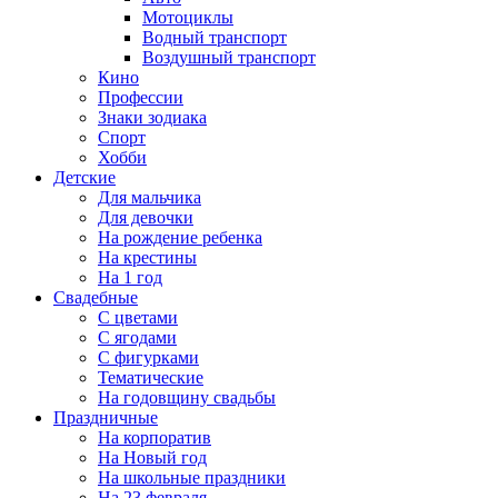
Мотоциклы
Водный транспорт
Воздушный транспорт
Кино
Профессии
Знаки зодиака
Спорт
Хобби
Детские
Для мальчика
Для девочки
На рождение ребенка
На крестины
На 1 год
Свадебные
С цветами
С ягодами
С фигурками
Тематические
На годовщину свадьбы
Праздничные
На корпоратив
На Новый год
На школьные праздники
На 23 февраля