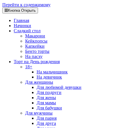
Перейти к содержимому
Кнопка Открыть
Главная
Начинки
Сладкий стол
Макарони
Кейкпопсы
Капкейки
Бенто торты
На пасху
Торт на День рождения
18+
На мальчишник
На девичник
Для женщины
Для любимой девушки
Для подруги
Для жены
Для мамы
Для бабушки
Для мужчины
Для парня
Для друга