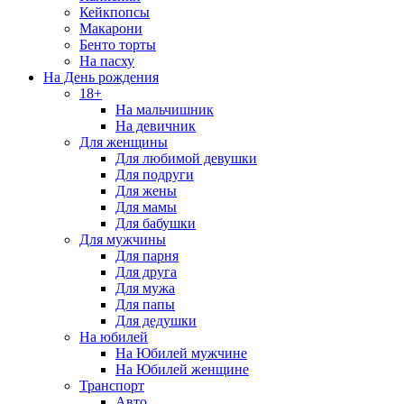
Кейкпопсы
Макарони
Бенто торты
На пасху
На День рождения
18+
На мальчишник
На девичник
Для женщины
Для любимой девушки
Для подруги
Для жены
Для мамы
Для бабушки
Для мужчины
Для парня
Для друга
Для мужа
Для папы
Для дедушки
На юбилей
На Юбилей мужчине
На Юбилей женщине
Транспорт
Авто