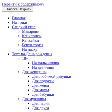
Перейти к содержимому
Кнопка Открыть
Главная
Начинки
Сладкий стол
Макарони
Кейкпопсы
Капкейки
Бенто торты
На пасху
Торт на День рождения
18+
На мальчишник
На девичник
Для женщины
Для любимой девушки
Для подруги
Для жены
Для мамы
Для бабушки
Для мужчины
Для парня
Для друга