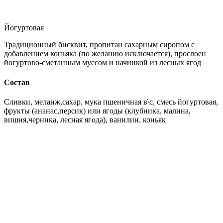
Йогуртовая
Традиционный бисквит, пропитан сахарным сиропом с
добавлением коньяка (по желанию исключается), прослоен
йогуртово-сметанным муссом и начинкой из лесных ягод
Состав
Сливки, меланж,сахар, мука пшеничная в\с, смесь йогуртовая,
фрукты (ананас,персик) или ягоды (клубника, малина,
вишня,черника, лесная ягода), ванилин, коньяк