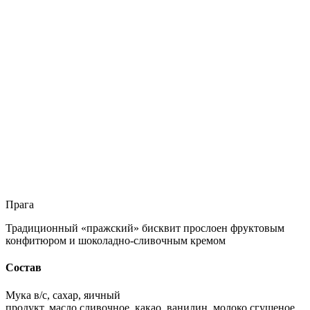
Прага
Традиционный «пражский» бисквит прослоен фруктовым
конфитюром и шоколадно-сливочным кремом
Состав
Мука в/с, сахар, яичный
продукт, масло сливочное, какао, ванилин, молоко сгущеное,