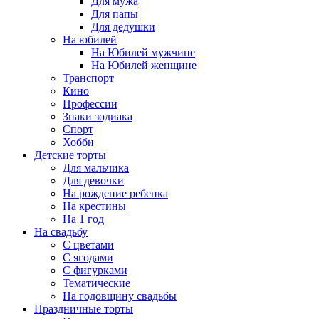
Для мужа
Для папы
Для дедушки
На юбилей
На Юбилей мужчине
На Юбилей женщине
Транспорт
Кино
Профессии
Знаки зодиака
Спорт
Хобби
Детские торты
Для мальчика
Для девочки
На рождение ребенка
На крестины
На 1 год
На свадьбу
С цветами
С ягодами
С фигурками
Тематические
На годовщину свадьбы
Праздничные торты