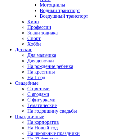
Мотоциклы
Водный транспорт
Воздушный транспорт
Кино
Профессии
Знаки зодиака
Спорт
Хобби
Детские
Для мальчика
Для девочки
На рождение ребенка
На крестины
На 1 год
Свадебные
С цветами
С ягодами
С фигурками
Тематические
На годовщину свадьбы
Праздничные
На корпоратив
На Новый год
На школьные праздники
На 23 февраля