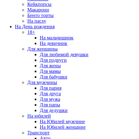
Кейкпопсы
Макарони
Бенто торты
На пасху
На День рождения
18+
На мальчишник
На девичник
Для женщины
Для любимой девушки
Для подруги
Для жены
Для мамы
Для бабушки
Для мужчины
Для парня
Для друга
Для мужа
Для папы
Для дедушки
На юбилей
На Юбилей мужчине
На Юбилей женщине
Транспорт
Авто