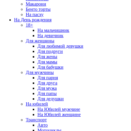
Макарони
Бенто торты
На пасху
На День рождения
18+
На мальчишник
На девичник
Для женщины
Для любимой девушки
Для подруги
Для жены
Для мамы
Для бабушки
Для мужчины
Для парня
Для друга
Для мужа
Для папы
Для дедушки
На юбилей
На Юбилей мужчине
На Юбилей женщине
Транспорт
Авто
Мотоциклы