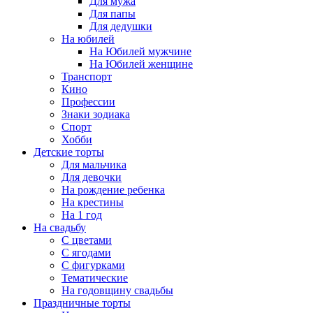
Для мужа
Для папы
Для дедушки
На юбилей
На Юбилей мужчине
На Юбилей женщине
Транспорт
Кино
Профессии
Знаки зодиака
Спорт
Хобби
Детские торты
Для мальчика
Для девочки
На рождение ребенка
На крестины
На 1 год
На свадьбу
С цветами
С ягодами
С фигурками
Тематические
На годовщину свадьбы
Праздничные торты