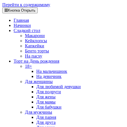
Перейти к содержимому
Кнопка Открыть
Главная
Начинки
Сладкий стол
Макарони
Кейкпопсы
Капкейки
Бенто торты
На пасху
Торт на День рождения
18+
На мальчишник
На девичник
Для женщины
Для любимой девушки
Для подруги
Для жены
Для мамы
Для бабушки
Для мужчины
Для парня
Для друга