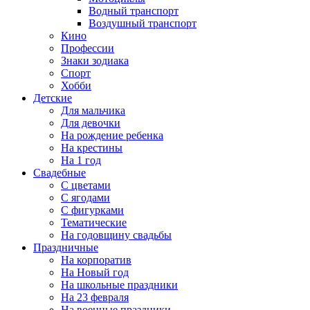
Водный транспорт
Воздушный транспорт
Кино
Профессии
Знаки зодиака
Спорт
Хобби
Детские
Для мальчика
Для девочки
На рождение ребенка
На крестины
На 1 год
Свадебные
С цветами
С ягодами
С фигурками
Тематические
На годовщину свадьбы
Праздничные
На корпоратив
На Новый год
На школьные праздники
На 23 февраля
На военные праздники