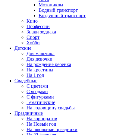
Мотоциклы
Водный транспорт
Воздушный транспорт
Кино
Профессии
Знаки зодиака
Спорт
Хобби
Детские
Для мальчика
Для девочки
На рождение ребенка
На крестины
На 1 год
Свадебные
С цветами
С ягодами
С фигурками
Тематические
На годовщину свадьбы
Праздничные
На корпоратив
На Новый год
На школьные праздники
На 23 февраля