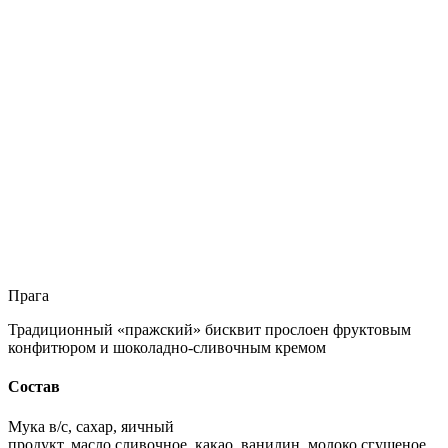
Прага
Традиционный «пражский» бисквит прослоен фруктовым
конфитюром и шоколадно-сливочным кремом
Состав
Мука в/с, сахар, яичный
продукт, масло сливочное, какао, ванилин, молоко сгущеное,