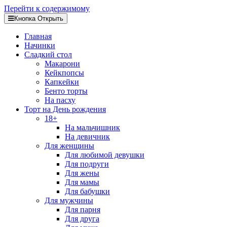
Перейти к содержимому
Кнопка Открыть
Главная
Начинки
Сладкий стол
Макарони
Кейкпопсы
Капкейки
Бенто торты
На пасху
Торт на День рождения
18+
На мальчишник
На девичник
Для женщины
Для любимой девушки
Для подруги
Для жены
Для мамы
Для бабушки
Для мужчины
Для парня
Для друга