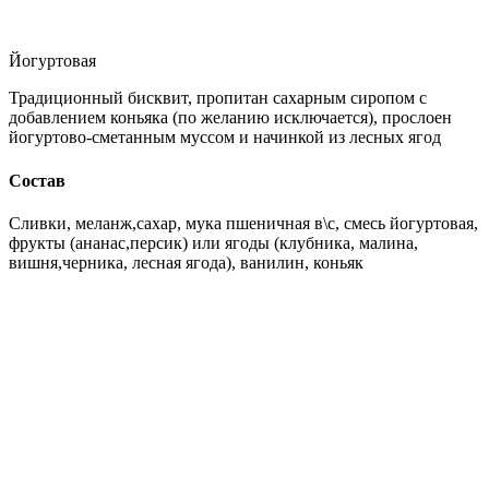
Йогуртовая
Традиционный бисквит, пропитан сахарным сиропом с
добавлением коньяка (по желанию исключается), прослоен
йогуртово-сметанным муссом и начинкой из лесных ягод
Состав
Сливки, меланж,сахар, мука пшеничная в\с, смесь йогуртовая,
фрукты (ананас,персик) или ягоды (клубника, малина,
вишня,черника, лесная ягода), ванилин, коньяк