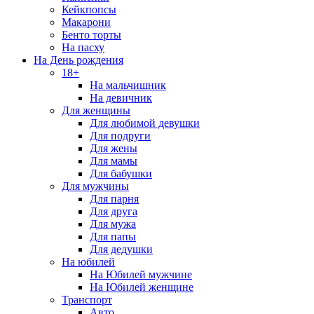
Кейкпопсы
Макарони
Бенто торты
На пасху
На День рождения
18+
На мальчишник
На девичник
Для женщины
Для любимой девушки
Для подруги
Для жены
Для мамы
Для бабушки
Для мужчины
Для парня
Для друга
Для мужа
Для папы
Для дедушки
На юбилей
На Юбилей мужчине
На Юбилей женщине
Транспорт
Авто