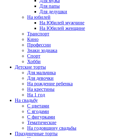
Для мужа
Для папы
Для дедушки
На юбилей
На Юбилей мужчине
На Юбилей женщине
Транспорт
Кино
Профессии
Знаки зодиака
Спорт
Хобби
Детские торты
Для мальчика
Для девочки
На рождение ребенка
На крестины
На 1 год
На свадьбу
С цветами
С ягодами
С фигурками
Тематические
На годовщину свадьбы
Праздничные торты