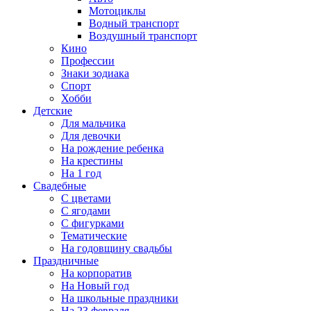
Мотоциклы
Водный транспорт
Воздушный транспорт
Кино
Профессии
Знаки зодиака
Спорт
Хобби
Детские
Для мальчика
Для девочки
На рождение ребенка
На крестины
На 1 год
Свадебные
С цветами
С ягодами
С фигурками
Тематические
На годовщину свадьбы
Праздничные
На корпоратив
На Новый год
На школьные праздники
На 23 февраля