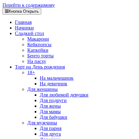
Перейти к содержимому
Кнопка Открыть
Главная
Начинки
Сладкий стол
Макарони
Кейкпопсы
Капкейки
Бенто торты
На пасху
Торт на День рождения
18+
На мальчишник
На девичник
Для женщины
Для любимой девушки
Для подруги
Для жены
Для мамы
Для бабушки
Для мужчины
Для парня
Для друга