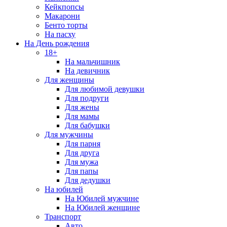
Кейкпопсы
Макарони
Бенто торты
На пасху
На День рождения
18+
На мальчишник
На девичник
Для женщины
Для любимой девушки
Для подруги
Для жены
Для мамы
Для бабушки
Для мужчины
Для парня
Для друга
Для мужа
Для папы
Для дедушки
На юбилей
На Юбилей мужчине
На Юбилей женщине
Транспорт
Авто