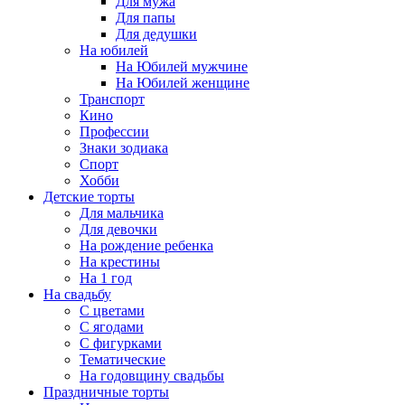
Для мужа
Для папы
Для дедушки
На юбилей
На Юбилей мужчине
На Юбилей женщине
Транспорт
Кино
Профессии
Знаки зодиака
Спорт
Хобби
Детские торты
Для мальчика
Для девочки
На рождение ребенка
На крестины
На 1 год
На свадьбу
С цветами
С ягодами
С фигурками
Тематические
На годовщину свадьбы
Праздничные торты