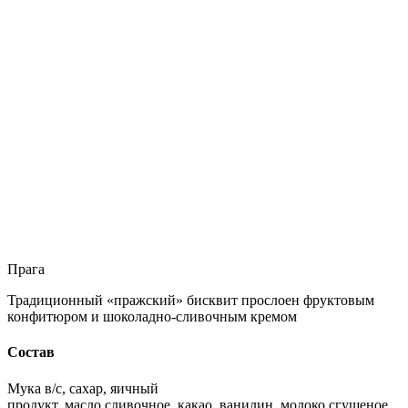
Прага
Традиционный «пражский» бисквит прослоен фруктовым
конфитюром и шоколадно-сливочным кремом
Состав
Мука в/с, сахар, яичный
продукт, масло сливочное, какао, ванилин, молоко сгущеное,