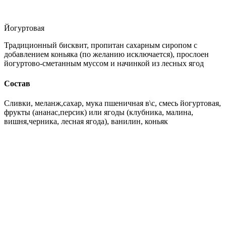
Йогуртовая
Традиционный бисквит, пропитан сахарным сиропом с
добавлением коньяка (по желанию исключается), прослоен
йогуртово-сметанным муссом и начинкой из лесных ягод
Состав
Сливки, меланж,сахар, мука пшеничная в\с, смесь йогуртовая,
фрукты (ананас,персик) или ягоды (клубника, малина,
вишня,черника, лесная ягода), ванилин, коньяк