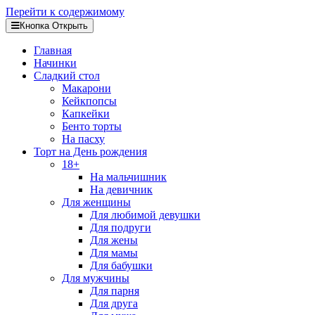
Перейти к содержимому
Кнопка Открыть
Главная
Начинки
Сладкий стол
Макарони
Кейкпопсы
Капкейки
Бенто торты
На пасху
Торт на День рождения
18+
На мальчишник
На девичник
Для женщины
Для любимой девушки
Для подруги
Для жены
Для мамы
Для бабушки
Для мужчины
Для парня
Для друга