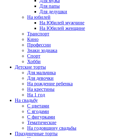
Для мужа
Для папы
Для дедушки
На юбилей
На Юбилей мужчине
На Юбилей женщине
Транспорт
Кино
Профессии
Знаки зодиака
Спорт
Хобби
Детские торты
Для мальчика
Для девочки
На рождение ребенка
На крестины
На 1 год
На свадьбу
С цветами
С ягодами
С фигурками
Тематические
На годовщину свадьбы
Праздничные торты