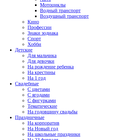
Мотоциклы
Водный транспорт
Воздушный транспорт
Кино
Профессии
Знаки зодиака
Спорт
Хобби
Детские
Для мальчика
Для девочки
На рождение ребенка
На крестины
На 1 год
Свадебные
С цветами
С ягодами
С фигурками
Тематические
На годовщину свадьбы
Праздничные
На корпоратив
На Новый год
На школьные праздники
На 23 февраля