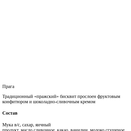
Прага
Традиционный «пражский» бисквит прослоен фруктовым
конфитюром и шоколадно-сливочным кремом
Состав
Мука в/с, сахар, яичный
продукт, масло сливочное, какао, ванилин, молоко сгущеное,