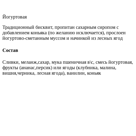
Йогуртовая
Традиционный бисквит, пропитан сахарным сиропом с
добавлением коньяка (по желанию исключается), прослоен
йогуртово-сметанным муссом и начинкой из лесных ягод
Состав
Сливки, меланж,сахар, мука пшеничная в\с, смесь йогуртовая,
фрукты (ананас,персик) или ягоды (клубника, малина,
вишня,черника, лесная ягода), ванилин, коньяк