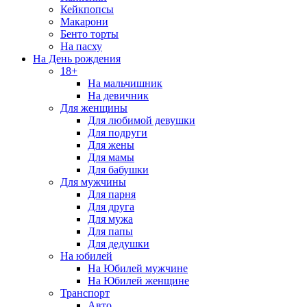
Кейкпопсы
Макарони
Бенто торты
На пасху
На День рождения
18+
На мальчишник
На девичник
Для женщины
Для любимой девушки
Для подруги
Для жены
Для мамы
Для бабушки
Для мужчины
Для парня
Для друга
Для мужа
Для папы
Для дедушки
На юбилей
На Юбилей мужчине
На Юбилей женщине
Транспорт
Авто