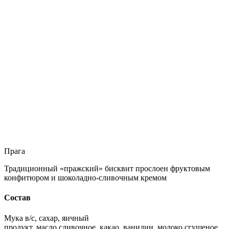
Прага
Традиционный «пражский» бисквит прослоен фруктовым
конфитюром и шоколадно-сливочным кремом
Состав
Мука в/с, сахар, яичный
продукт, масло сливочное, какао, ванилин, молоко сгущеное,