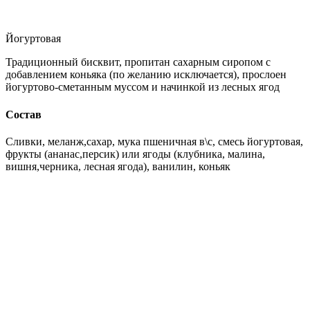
Йогуртовая
Традиционный бисквит, пропитан сахарным сиропом с
добавлением коньяка (по желанию исключается), прослоен
йогуртово-сметанным муссом и начинкой из лесных ягод
Состав
Сливки, меланж,сахар, мука пшеничная в\с, смесь йогуртовая,
фрукты (ананас,персик) или ягоды (клубника, малина,
вишня,черника, лесная ягода), ванилин, коньяк