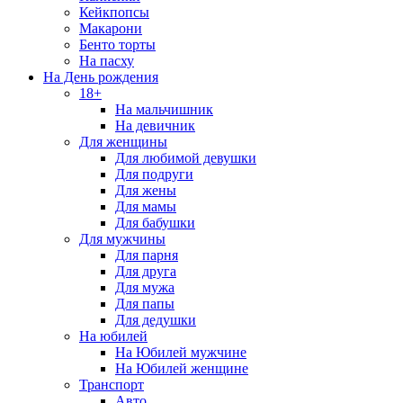
Кейкпопсы
Макарони
Бенто торты
На пасху
На День рождения
18+
На мальчишник
На девичник
Для женщины
Для любимой девушки
Для подруги
Для жены
Для мамы
Для бабушки
Для мужчины
Для парня
Для друга
Для мужа
Для папы
Для дедушки
На юбилей
На Юбилей мужчине
На Юбилей женщине
Транспорт
Авто