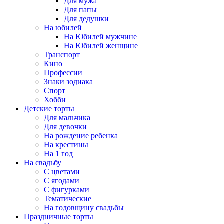
Для мужа
Для папы
Для дедушки
На юбилей
На Юбилей мужчине
На Юбилей женщине
Транспорт
Кино
Профессии
Знаки зодиака
Спорт
Хобби
Детские торты
Для мальчика
Для девочки
На рождение ребенка
На крестины
На 1 год
На свадьбу
С цветами
С ягодами
С фигурками
Тематические
На годовщину свадьбы
Праздничные торты