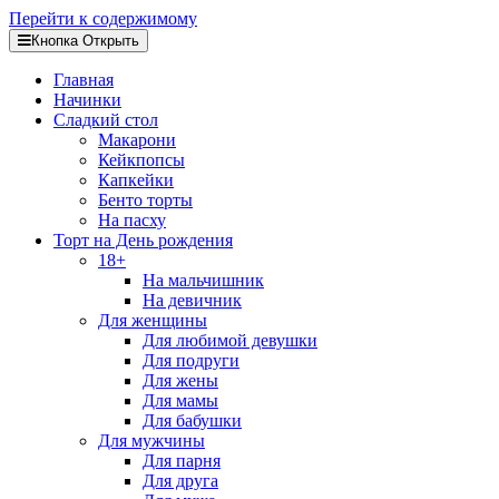
Перейти к содержимому
Кнопка Открыть
Главная
Начинки
Сладкий стол
Макарони
Кейкпопсы
Капкейки
Бенто торты
На пасху
Торт на День рождения
18+
На мальчишник
На девичник
Для женщины
Для любимой девушки
Для подруги
Для жены
Для мамы
Для бабушки
Для мужчины
Для парня
Для друга