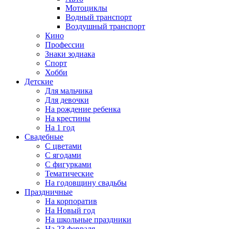
Мотоциклы
Водный транспорт
Воздушный транспорт
Кино
Профессии
Знаки зодиака
Спорт
Хобби
Детские
Для мальчика
Для девочки
На рождение ребенка
На крестины
На 1 год
Свадебные
С цветами
С ягодами
С фигурками
Тематические
На годовщину свадьбы
Праздничные
На корпоратив
На Новый год
На школьные праздники
На 23 февраля