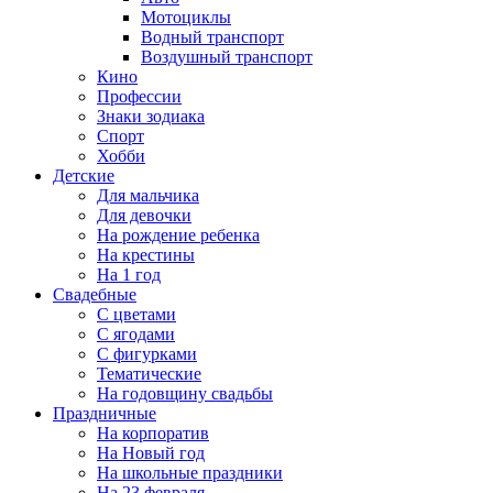
Мотоциклы
Водный транспорт
Воздушный транспорт
Кино
Профессии
Знаки зодиака
Спорт
Хобби
Детские
Для мальчика
Для девочки
На рождение ребенка
На крестины
На 1 год
Свадебные
С цветами
С ягодами
С фигурками
Тематические
На годовщину свадьбы
Праздничные
На корпоратив
На Новый год
На школьные праздники
На 23 февраля