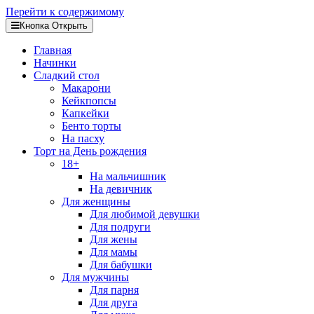
Перейти к содержимому
Кнопка Открыть
Главная
Начинки
Сладкий стол
Макарони
Кейкпопсы
Капкейки
Бенто торты
На пасху
Торт на День рождения
18+
На мальчишник
На девичник
Для женщины
Для любимой девушки
Для подруги
Для жены
Для мамы
Для бабушки
Для мужчины
Для парня
Для друга