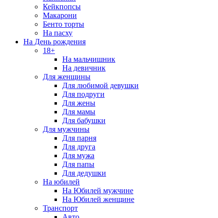
Кейкпопсы
Макарони
Бенто торты
На пасху
На День рождения
18+
На мальчишник
На девичник
Для женщины
Для любимой девушки
Для подруги
Для жены
Для мамы
Для бабушки
Для мужчины
Для парня
Для друга
Для мужа
Для папы
Для дедушки
На юбилей
На Юбилей мужчине
На Юбилей женщине
Транспорт
Авто