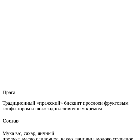
Прага
Традиционный «пражский» бисквит прослоен фруктовым
конфитюром и шоколадно-сливочным кремом
Состав
Мука в/с, сахар, яичный
продукт, масло сливочное, какао, ванилин, молоко сгущеное,