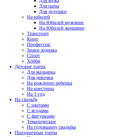
Для мужа
Для папы
Для дедушки
На юбилей
На Юбилей мужчине
На Юбилей женщине
Транспорт
Кино
Профессии
Знаки зодиака
Спорт
Хобби
Детские торты
Для мальчика
Для девочки
На рождение ребенка
На крестины
На 1 год
На свадьбу
С цветами
С ягодами
С фигурками
Тематические
На годовщину свадьбы
Праздничные торты