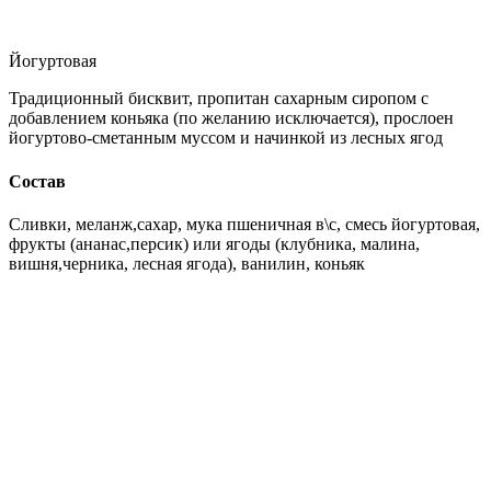
Йогуртовая
Традиционный бисквит, пропитан сахарным сиропом с
добавлением коньяка (по желанию исключается), прослоен
йогуртово-сметанным муссом и начинкой из лесных ягод
Состав
Сливки, меланж,сахар, мука пшеничная в\с, смесь йогуртовая,
фрукты (ананас,персик) или ягоды (клубника, малина,
вишня,черника, лесная ягода), ванилин, коньяк