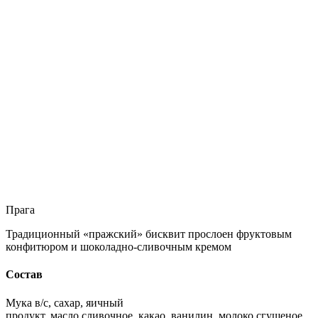
Прага
Традиционный «пражский» бисквит прослоен фруктовым
конфитюром и шоколадно-сливочным кремом
Состав
Мука в/с, сахар, яичный
продукт, масло сливочное, какао, ванилин, молоко сгущеное,