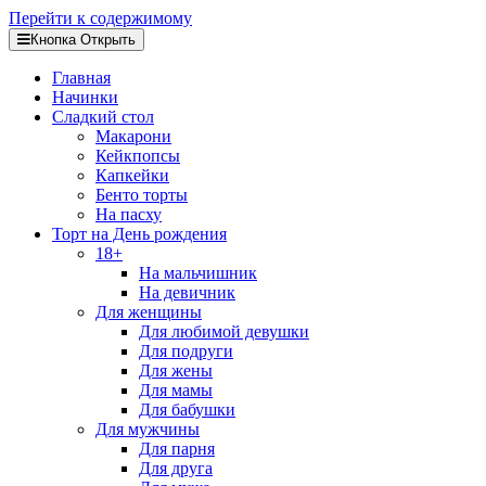
Перейти к содержимому
Кнопка Открыть
Главная
Начинки
Сладкий стол
Макарони
Кейкпопсы
Капкейки
Бенто торты
На пасху
Торт на День рождения
18+
На мальчишник
На девичник
Для женщины
Для любимой девушки
Для подруги
Для жены
Для мамы
Для бабушки
Для мужчины
Для парня
Для друга