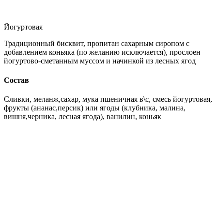
Йогуртовая
Традиционный бисквит, пропитан сахарным сиропом с
добавлением коньяка (по желанию исключается), прослоен
йогуртово-сметанным муссом и начинкой из лесных ягод
Состав
Сливки, меланж,сахар, мука пшеничная в\с, смесь йогуртовая,
фрукты (ананас,персик) или ягоды (клубника, малина,
вишня,черника, лесная ягода), ванилин, коньяк