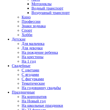
Мотоциклы
Водный транспорт
Воздушный транспорт
Кино
Профессии
Знаки зодиака
Спорт
Хобби
Детские
Для мальчика
Для девочки
На рождение ребенка
На крестины
На 1 год
Свадебные
С цветами
С ягодами
С фигурками
Тематические
На годовщину свадьбы
Праздничные
На корпоратив
На Новый год
На школьные праздники
На 23 февраля