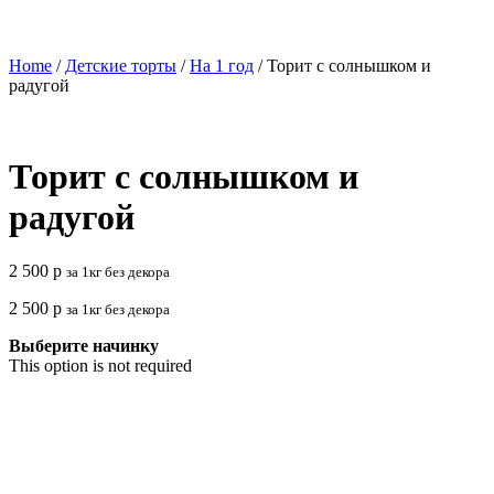
Home
/
Детские торты
/
На 1 год
/ Торит с солнышком и
радугой
Торит с солнышком и
радугой
2 500
р
за 1кг без декора
2 500
р
за 1кг без декора
Выберите начинку
This option is not required