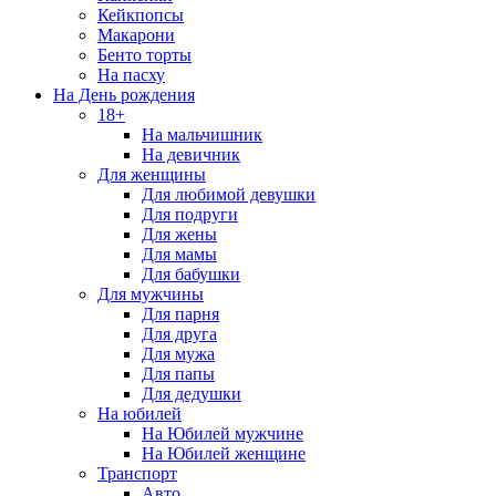
Кейкпопсы
Макарони
Бенто торты
На пасху
На День рождения
18+
На мальчишник
На девичник
Для женщины
Для любимой девушки
Для подруги
Для жены
Для мамы
Для бабушки
Для мужчины
Для парня
Для друга
Для мужа
Для папы
Для дедушки
На юбилей
На Юбилей мужчине
На Юбилей женщине
Транспорт
Авто