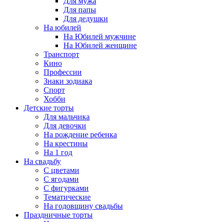
Для мужа
Для папы
Для дедушки
На юбилей
На Юбилей мужчине
На Юбилей женщине
Транспорт
Кино
Профессии
Знаки зодиака
Спорт
Хобби
Детские торты
Для мальчика
Для девочки
На рождение ребенка
На крестины
На 1 год
На свадьбу
С цветами
С ягодами
С фигурками
Тематические
На годовщину свадьбы
Праздничные торты