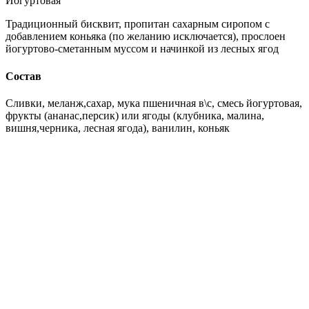
Йогуртовая
Традиционный бисквит, пропитан сахарным сиропом с
добавлением коньяка (по желанию исключается), прослоен
йогуртово-сметанным муссом и начинкой из лесных ягод
Состав
Сливки, меланж,сахар, мука пшеничная в\с, смесь йогуртовая,
фрукты (ананас,персик) или ягоды (клубника, малина,
вишня,черника, лесная ягода), ванилин, коньяк