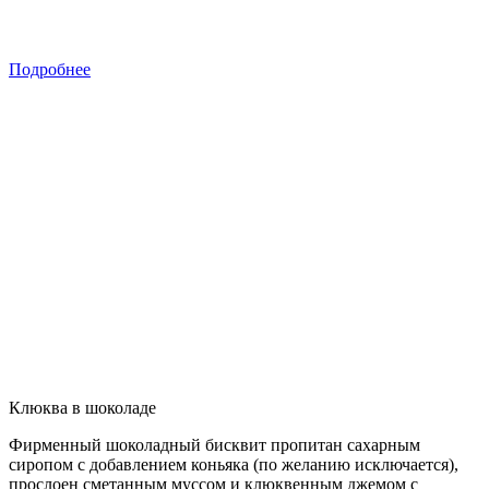
Подробнее
Клюква в шоколаде
Фирменный шоколадный бисквит пропитан сахарным
сиропом с добавлением коньяка (по желанию исключается),
прослоен сметанным муссом и клюквенным джемом с