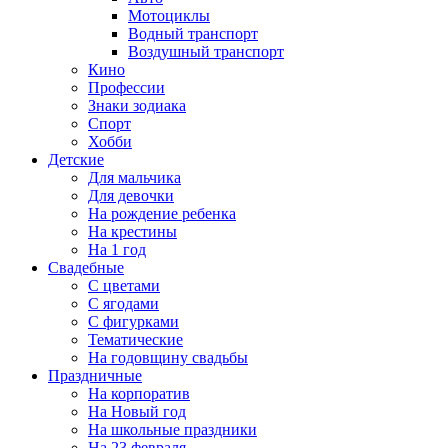
Мотоциклы
Водный транспорт
Воздушный транспорт
Кино
Профессии
Знаки зодиака
Спорт
Хобби
Детские
Для мальчика
Для девочки
На рождение ребенка
На крестины
На 1 год
Свадебные
С цветами
С ягодами
С фигурками
Тематические
На годовщину свадьбы
Праздничные
На корпоратив
На Новый год
На школьные праздники
На 23 февраля