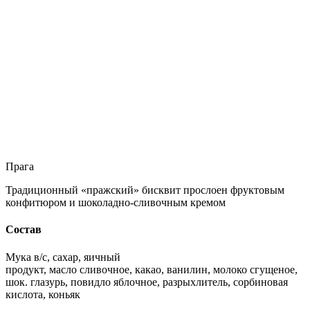
Прага
Традиционный «пражский» бисквит прослоен фруктовым
конфитюром и шоколадно-сливочным кремом
Состав
Мука в/с, сахар, яичный
продукт, масло сливочное, какао, ванилин, молоко сгущеное,
шок. глазурь, повидло яблочное, разрыхлитель, сорбиновая
кислота, коньяк