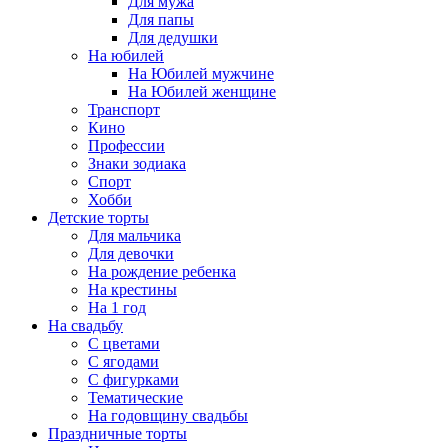
Для мужа
Для папы
Для дедушки
На юбилей
На Юбилей мужчине
На Юбилей женщине
Транспорт
Кино
Профессии
Знаки зодиака
Спорт
Хобби
Детские торты
Для мальчика
Для девочки
На рождение ребенка
На крестины
На 1 год
На свадьбу
С цветами
С ягодами
С фигурками
Тематические
На годовщину свадьбы
Праздничные торты