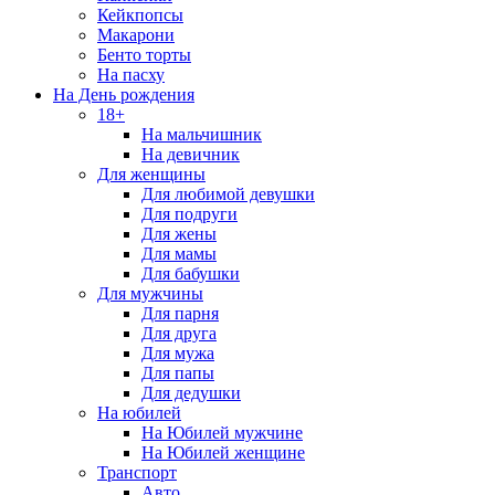
Кейкпопсы
Макарони
Бенто торты
На пасху
На День рождения
18+
На мальчишник
На девичник
Для женщины
Для любимой девушки
Для подруги
Для жены
Для мамы
Для бабушки
Для мужчины
Для парня
Для друга
Для мужа
Для папы
Для дедушки
На юбилей
На Юбилей мужчине
На Юбилей женщине
Транспорт
Авто