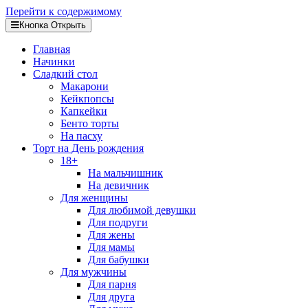
Перейти к содержимому
Кнопка Открыть
Главная
Начинки
Сладкий стол
Макарони
Кейкпопсы
Капкейки
Бенто торты
На пасху
Торт на День рождения
18+
На мальчишник
На девичник
Для женщины
Для любимой девушки
Для подруги
Для жены
Для мамы
Для бабушки
Для мужчины
Для парня
Для друга