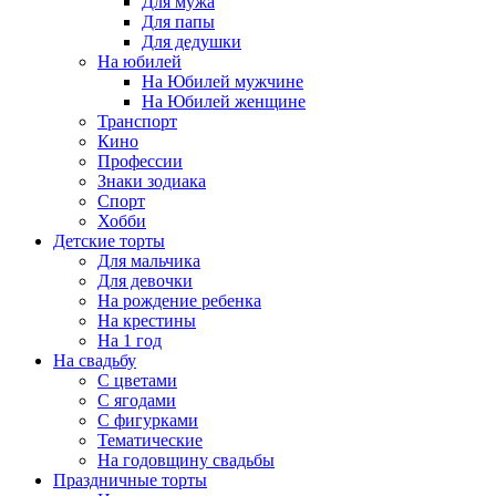
Для мужа
Для папы
Для дедушки
На юбилей
На Юбилей мужчине
На Юбилей женщине
Транспорт
Кино
Профессии
Знаки зодиака
Спорт
Хобби
Детские торты
Для мальчика
Для девочки
На рождение ребенка
На крестины
На 1 год
На свадьбу
С цветами
С ягодами
С фигурками
Тематические
На годовщину свадьбы
Праздничные торты