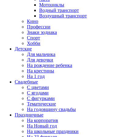
Мотоциклы
Водный транспорт
Воздушный транспорт
Кино
Профессии
Знаки зодиака
Спорт
Хобби
Детские
Для мальчика
Для девочки
На рождение ребенка
На крестины
На 1 год
Свадебные
С цветами
С ягодами
С фигурками
Тематические
На годовщину свадьбы
Праздничные
На корпоратив
На Новый год
На школьные праздники
На 23 февраля