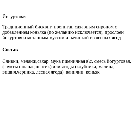
Йогуртовая
Традиционный бисквит, пропитан сахарным сиропом с
добавлением коньяка (по желанию исключается), прослоен
йогуртово-сметанным муссом и начинкой из лесных ягод
Состав
Сливки, меланж,сахар, мука пшеничная в\с, смесь йогуртовая,
фрукты (ананас,персик) или ягоды (клубника, малина,
вишня,черника, лесная ягода), ванилин, коньяк