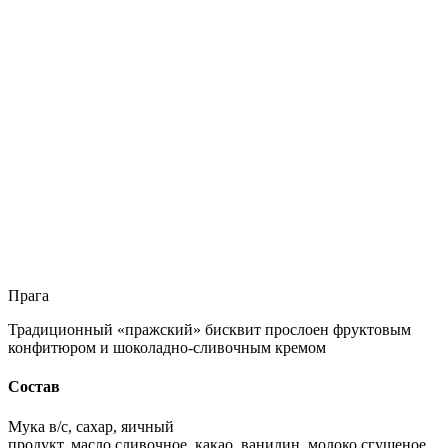
Прага
Традиционный «пражский» бисквит прослоен фруктовым
конфитюром и шоколадно-сливочным кремом
Состав
Мука в/с, сахар, яичный
продукт, масло сливочное, какао, ванилин, молоко сгущеное,