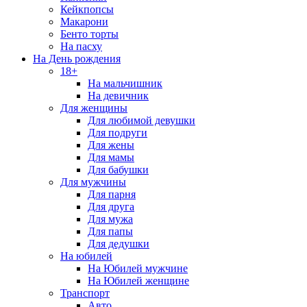
Кейкпопсы
Макарони
Бенто торты
На пасху
На День рождения
18+
На мальчишник
На девичник
Для женщины
Для любимой девушки
Для подруги
Для жены
Для мамы
Для бабушки
Для мужчины
Для парня
Для друга
Для мужа
Для папы
Для дедушки
На юбилей
На Юбилей мужчине
На Юбилей женщине
Транспорт
Авто