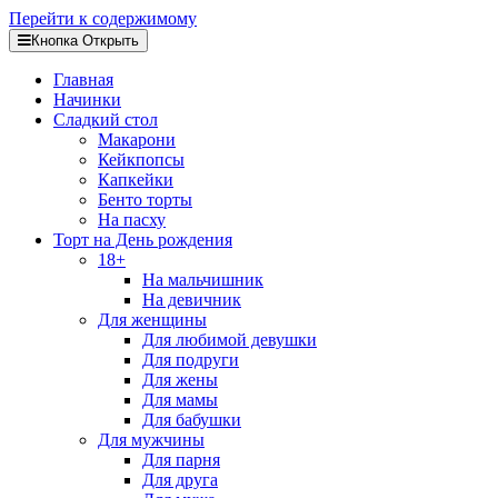
Перейти к содержимому
Кнопка Открыть
Главная
Начинки
Сладкий стол
Макарони
Кейкпопсы
Капкейки
Бенто торты
На пасху
Торт на День рождения
18+
На мальчишник
На девичник
Для женщины
Для любимой девушки
Для подруги
Для жены
Для мамы
Для бабушки
Для мужчины
Для парня
Для друга