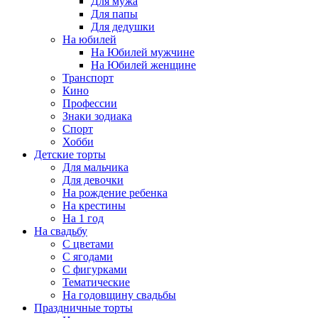
Для мужа
Для папы
Для дедушки
На юбилей
На Юбилей мужчине
На Юбилей женщине
Транспорт
Кино
Профессии
Знаки зодиака
Спорт
Хобби
Детские торты
Для мальчика
Для девочки
На рождение ребенка
На крестины
На 1 год
На свадьбу
С цветами
С ягодами
С фигурками
Тематические
На годовщину свадьбы
Праздничные торты