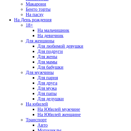
Макарони
Бенто торты
На пасху
На День рождения
18+
На мальчишник
На девичник
Для женщины
Для любимой девушки
Для подруги
Для жены
Для мамы
Для бабушки
Для мужчины
Для парня
Для друга
Для мужа
Для папы
Для дедушки
На юбилей
На Юбилей мужчине
На Юбилей женщине
Транспорт
Авто
Мотоциклы