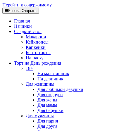
Перейти к содержимому
Кнопка Открыть
Главная
Начинки
Сладкий стол
Макарони
Кейкпопсы
Капкейки
Бенто торты
На пасху
Торт на День рождения
18+
На мальчишник
На девичник
Для женщины
Для любимой девушки
Для подруги
Для жены
Для мамы
Для бабушки
Для мужчины
Для парня
Для друга