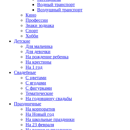
Водный транспорт
Воздушный транспорт
Кино
Профессии
Знаки зодиака
Спорт
Хобби
Детские
Для мальчика
Для девочки
На рождение ребенка
На крестины
На 1 год
Свадебные
С цветами
С ягодами
С фигурками
Тематические
На годовщину свадьбы
Праздничные
На корпоратив
На Новый год
На школьные праздники
На 23 февраля
На военные праздники