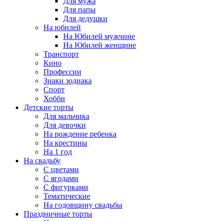
Для мужа
Для папы
Для дедушки
На юбилей
На Юбилей мужчине
На Юбилей женщине
Транспорт
Кино
Профессии
Знаки зодиака
Спорт
Хобби
Детские торты
Для мальчика
Для девочки
На рождение ребенка
На крестины
На 1 год
На свадьбу
С цветами
С ягодами
С фигурками
Тематические
На годовщину свадьбы
Праздничные торты