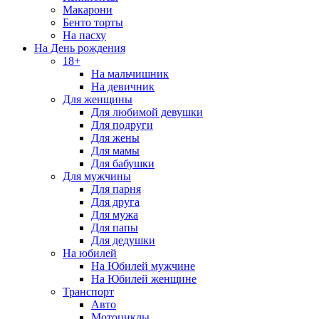
Макарони
Бенто торты
На пасху
На День рождения
18+
На мальчишник
На девичник
Для женщины
Для любимой девушки
Для подруги
Для жены
Для мамы
Для бабушки
Для мужчины
Для парня
Для друга
Для мужа
Для папы
Для дедушки
На юбилей
На Юбилей мужчине
На Юбилей женщине
Транспорт
Авто
Мотоциклы