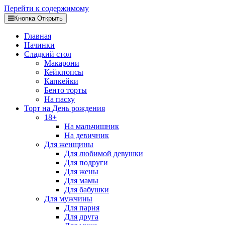
Перейти к содержимому
Кнопка Открыть
Главная
Начинки
Сладкий стол
Макарони
Кейкпопсы
Капкейки
Бенто торты
На пасху
Торт на День рождения
18+
На мальчишник
На девичник
Для женщины
Для любимой девушки
Для подруги
Для жены
Для мамы
Для бабушки
Для мужчины
Для парня
Для друга