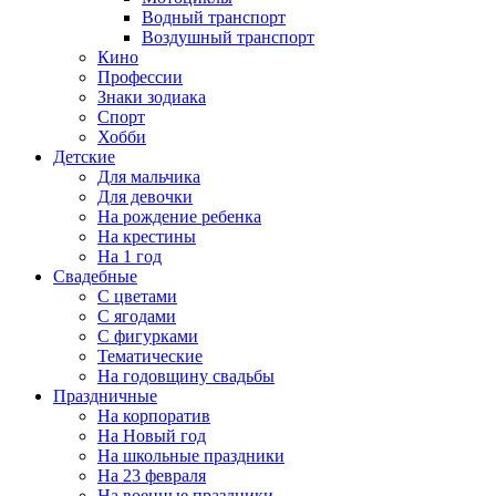
Водный транспорт
Воздушный транспорт
Кино
Профессии
Знаки зодиака
Спорт
Хобби
Детские
Для мальчика
Для девочки
На рождение ребенка
На крестины
На 1 год
Свадебные
С цветами
С ягодами
С фигурками
Тематические
На годовщину свадьбы
Праздничные
На корпоратив
На Новый год
На школьные праздники
На 23 февраля
На военные праздники