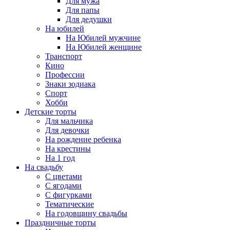
Для мужа
Для папы
Для дедушки
На юбилей
На Юбилей мужчине
На Юбилей женщине
Транспорт
Кино
Профессии
Знаки зодиака
Спорт
Хобби
Детские торты
Для мальчика
Для девочки
На рождение ребенка
На крестины
На 1 год
На свадьбу
С цветами
С ягодами
С фигурками
Тематические
На годовщину свадьбы
Праздничные торты