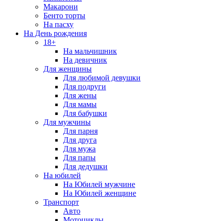
Макарони
Бенто торты
На пасху
На День рождения
18+
На мальчишник
На девичник
Для женщины
Для любимой девушки
Для подруги
Для жены
Для мамы
Для бабушки
Для мужчины
Для парня
Для друга
Для мужа
Для папы
Для дедушки
На юбилей
На Юбилей мужчине
На Юбилей женщине
Транспорт
Авто
Мотоциклы