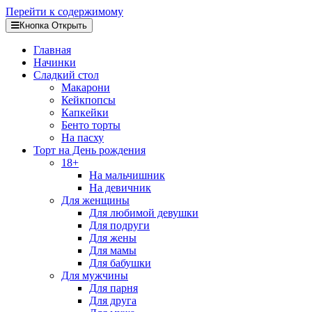
Перейти к содержимому
Кнопка Открыть
Главная
Начинки
Сладкий стол
Макарони
Кейкпопсы
Капкейки
Бенто торты
На пасху
Торт на День рождения
18+
На мальчишник
На девичник
Для женщины
Для любимой девушки
Для подруги
Для жены
Для мамы
Для бабушки
Для мужчины
Для парня
Для друга