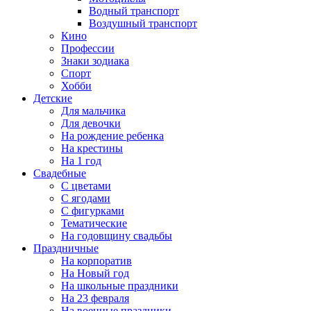
Водный транспорт
Воздушный транспорт
Кино
Профессии
Знаки зодиака
Спорт
Хобби
Детские
Для мальчика
Для девочки
На рождение ребенка
На крестины
На 1 год
Свадебные
С цветами
С ягодами
С фигурками
Тематические
На годовщину свадьбы
Праздничные
На корпоратив
На Новый год
На школьные праздники
На 23 февраля
На военные праздники