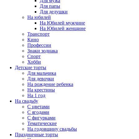
Для мужа
Для папы
Для дедушки
На юбилей
На Юбилей мужчине
На Юбилей женщине
Транспорт
Кино
Профессии
Знаки зодиака
Спорт
Хобби
Детские торты
Для мальчика
Для девочки
На рождение ребенка
На крестины
На 1 год
На свадьбу
С цветами
С ягодами
С фигурками
Тематические
На годовщину свадьбы
Праздничные торты