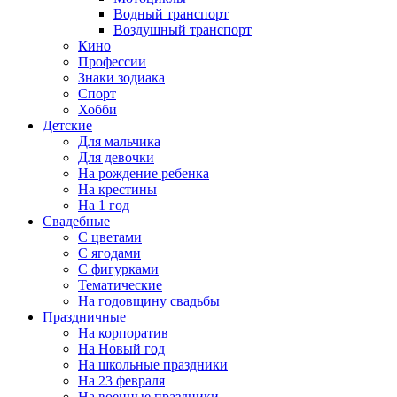
Водный транспорт
Воздушный транспорт
Кино
Профессии
Знаки зодиака
Спорт
Хобби
Детские
Для мальчика
Для девочки
На рождение ребенка
На крестины
На 1 год
Свадебные
С цветами
С ягодами
С фигурками
Тематические
На годовщину свадьбы
Праздничные
На корпоратив
На Новый год
На школьные праздники
На 23 февраля
На военные праздники