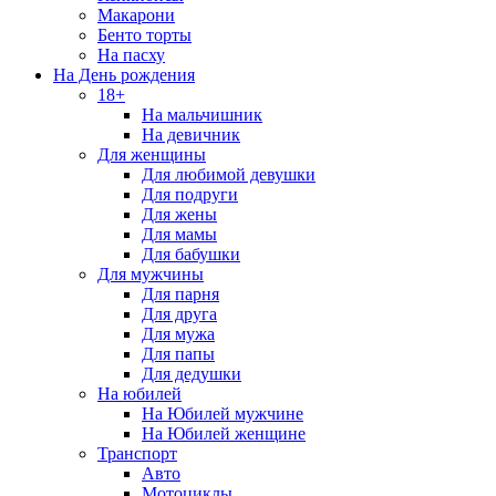
Макарони
Бенто торты
На пасху
На День рождения
18+
На мальчишник
На девичник
Для женщины
Для любимой девушки
Для подруги
Для жены
Для мамы
Для бабушки
Для мужчины
Для парня
Для друга
Для мужа
Для папы
Для дедушки
На юбилей
На Юбилей мужчине
На Юбилей женщине
Транспорт
Авто
Мотоциклы