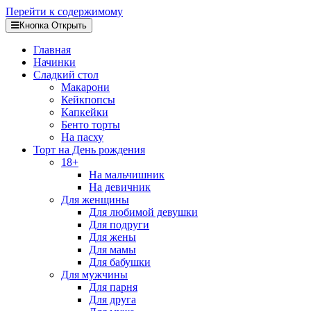
Перейти к содержимому
Кнопка Открыть
Главная
Начинки
Сладкий стол
Макарони
Кейкпопсы
Капкейки
Бенто торты
На пасху
Торт на День рождения
18+
На мальчишник
На девичник
Для женщины
Для любимой девушки
Для подруги
Для жены
Для мамы
Для бабушки
Для мужчины
Для парня
Для друга