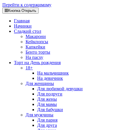
Перейти к содержимому
Кнопка Открыть
Главная
Начинки
Сладкий стол
Макарони
Кейкпопсы
Капкейки
Бенто торты
На пасху
Торт на День рождения
18+
На мальчишник
На девичник
Для женщины
Для любимой девушки
Для подруги
Для жены
Для мамы
Для бабушки
Для мужчины
Для парня
Для друга