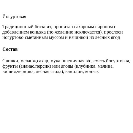
Йогуртовая
Традиционный бисквит, пропитан сахарным сиропом с
добавлением коньяка (по желанию исключается), прослоен
йогуртово-сметанным муссом и начинкой из лесных ягод
Состав
Сливки, меланж,сахар, мука пшеничная в\с, смесь йогуртовая,
фрукты (ананас,персик) или ягоды (клубника, малина,
вишня,черника, лесная ягода), ванилин, коньяк