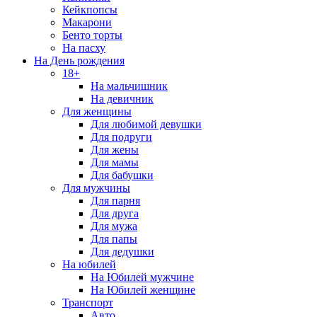
Кейкпопсы
Макарони
Бенто торты
На пасху
На День рождения
18+
На мальчишник
На девичник
Для женщины
Для любимой девушки
Для подруги
Для жены
Для мамы
Для бабушки
Для мужчины
Для парня
Для друга
Для мужа
Для папы
Для дедушки
На юбилей
На Юбилей мужчине
На Юбилей женщине
Транспорт
Авто