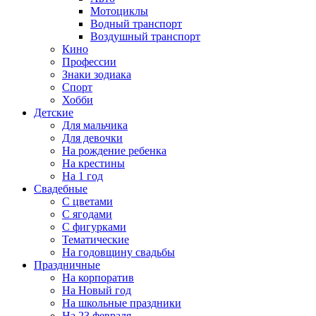
Мотоциклы
Водный транспорт
Воздушный транспорт
Кино
Профессии
Знаки зодиака
Спорт
Хобби
Детские
Для мальчика
Для девочки
На рождение ребенка
На крестины
На 1 год
Свадебные
С цветами
С ягодами
С фигурками
Тематические
На годовщину свадьбы
Праздничные
На корпоратив
На Новый год
На школьные праздники
На 23 февраля