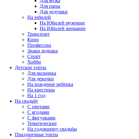
Для мужа
Для папы
Для дедушки
На юбилей
На Юбилей мужчине
На Юбилей женщине
Транспорт
Кино
Профессии
Знаки зодиака
Спорт
Хобби
Детские торты
Для мальчика
Для девочки
На рождение ребенка
На крестины
На 1 год
На свадьбу
С цветами
С ягодами
С фигурками
Тематические
На годовщину свадьбы
Праздничные торты