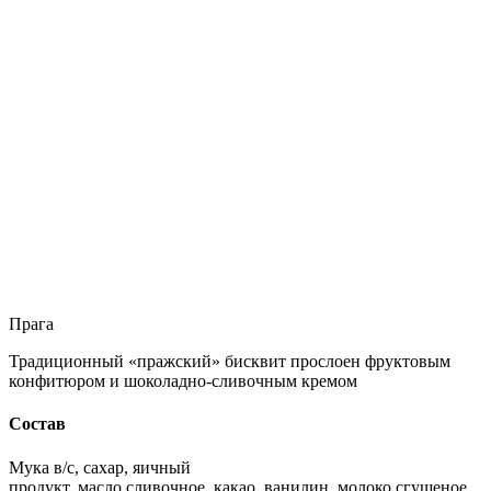
Прага
Традиционный «пражский» бисквит прослоен фруктовым
конфитюром и шоколадно-сливочным кремом
Состав
Мука в/с, сахар, яичный
продукт, масло сливочное, какао, ванилин, молоко сгущеное,