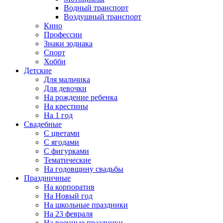
Водный транспорт
Воздушный транспорт
Кино
Профессии
Знаки зодиака
Спорт
Хобби
Детские
Для мальчика
Для девочки
На рождение ребенка
На крестины
На 1 год
Свадебные
С цветами
С ягодами
С фигурками
Тематические
На годовщину свадьбы
Праздничные
На корпоратив
На Новый год
На школьные праздники
На 23 февраля
На военные праздники