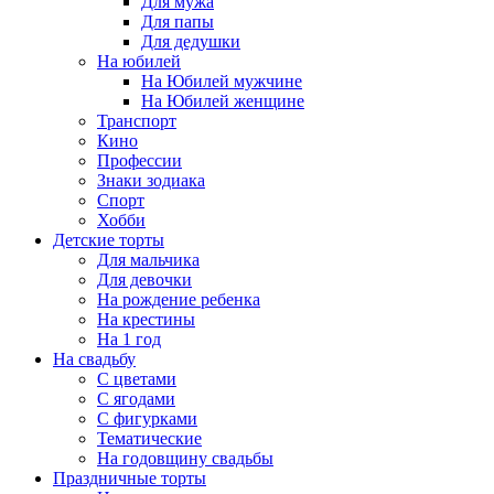
Для мужа
Для папы
Для дедушки
На юбилей
На Юбилей мужчине
На Юбилей женщине
Транспорт
Кино
Профессии
Знаки зодиака
Спорт
Хобби
Детские торты
Для мальчика
Для девочки
На рождение ребенка
На крестины
На 1 год
На свадьбу
С цветами
С ягодами
С фигурками
Тематические
На годовщину свадьбы
Праздничные торты