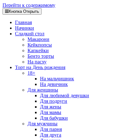
Перейти к содержимому
Кнопка Открыть
Главная
Начинки
Сладкий стол
Макарони
Кейкпопсы
Капкейки
Бенто торты
На пасху
Торт на День рождения
18+
На мальчишник
На девичник
Для женщины
Для любимой девушки
Для подруги
Для жены
Для мамы
Для бабушки
Для мужчины
Для парня
Для друга