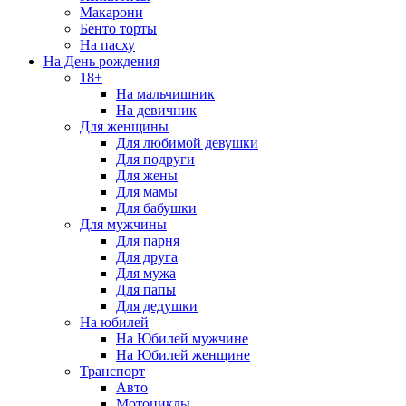
Макарони
Бенто торты
На пасху
На День рождения
18+
На мальчишник
На девичник
Для женщины
Для любимой девушки
Для подруги
Для жены
Для мамы
Для бабушки
Для мужчины
Для парня
Для друга
Для мужа
Для папы
Для дедушки
На юбилей
На Юбилей мужчине
На Юбилей женщине
Транспорт
Авто
Мотоциклы