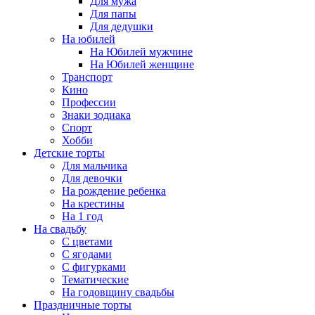
Для мужа
Для папы
Для дедушки
На юбилей
На Юбилей мужчине
На Юбилей женщине
Транспорт
Кино
Профессии
Знаки зодиака
Спорт
Хобби
Детские торты
Для мальчика
Для девочки
На рождение ребенка
На крестины
На 1 год
На свадьбу
С цветами
С ягодами
С фигурками
Тематические
На годовщину свадьбы
Праздничные торты