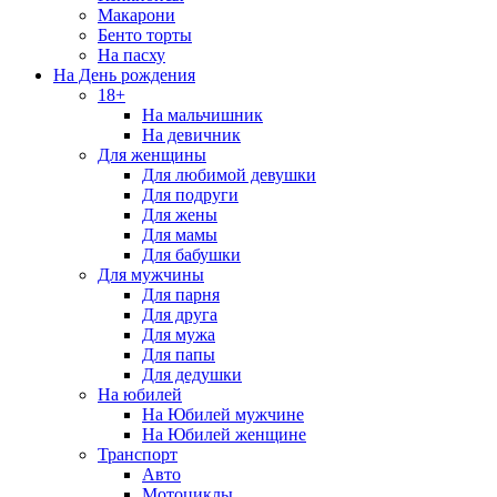
Макарони
Бенто торты
На пасху
На День рождения
18+
На мальчишник
На девичник
Для женщины
Для любимой девушки
Для подруги
Для жены
Для мамы
Для бабушки
Для мужчины
Для парня
Для друга
Для мужа
Для папы
Для дедушки
На юбилей
На Юбилей мужчине
На Юбилей женщине
Транспорт
Авто
Мотоциклы