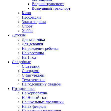
Водный транспорт
Воздушный транспорт
Кино
Профессии
Знаки зодиака
Спорт
Хобби
Детские
Для мальчика
Для девочки
На рождение ребенка
На крестины
На 1 год
Свадебные
С цветами
С ягодами
С фигурками
Тематические
На годовщину свадьбы
Праздничные
На корпоратив
На Новый год
На школьные праздники
На 23 февраля
На военные праздники