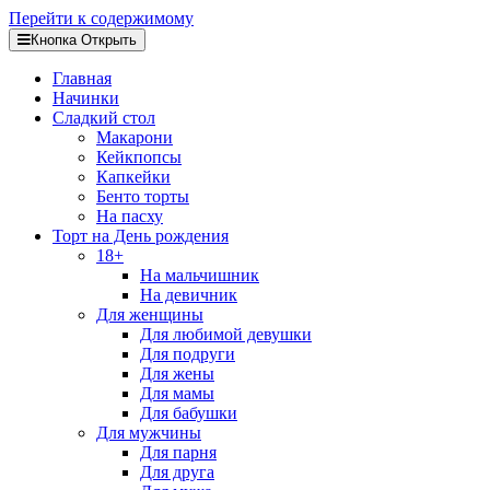
Перейти к содержимому
Кнопка Открыть
Главная
Начинки
Сладкий стол
Макарони
Кейкпопсы
Капкейки
Бенто торты
На пасху
Торт на День рождения
18+
На мальчишник
На девичник
Для женщины
Для любимой девушки
Для подруги
Для жены
Для мамы
Для бабушки
Для мужчины
Для парня
Для друга