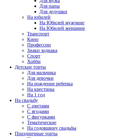
Для мужа
Для папы
Для дедушки
На юбилей
На Юбилей мужчине
На Юбилей женщине
Транспорт
Кино
Профессии
Знаки зодиака
Спорт
Хобби
Детские торты
Для мальчика
Для девочки
На рождение ребенка
На крестины
На 1 год
На свадьбу
С цветами
С ягодами
С фигурками
Тематические
На годовщину свадьбы
Праздничные торты