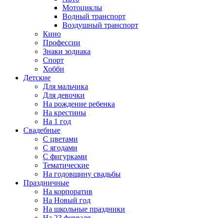
Мотоциклы
Водный транспорт
Воздушный транспорт
Кино
Профессии
Знаки зодиака
Спорт
Хобби
Детские
Для мальчика
Для девочки
На рождение ребенка
На крестины
На 1 год
Свадебные
С цветами
С ягодами
С фигурками
Тематические
На годовщину свадьбы
Праздничные
На корпоратив
На Новый год
На школьные праздники
На 23 февраля