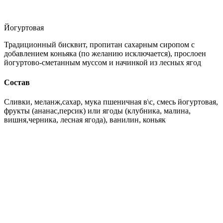
Йогуртовая
Традиционный бисквит, пропитан сахарным сиропом с
добавлением коньяка (по желанию исключается), прослоен
йогуртово-сметанным муссом и начинкой из лесных ягод
Состав
Сливки, меланж,сахар, мука пшеничная в\с, смесь йогуртовая,
фрукты (ананас,персик) или ягоды (клубника, малина,
вишня,черника, лесная ягода), ванилин, коньяк