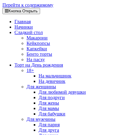
Перейти к содержимому
Кнопка Открыть
Главная
Начинки
Сладкий стол
Макарони
Кейкпопсы
Капкейки
Бенто торты
На пасху
Торт на День рождения
18+
На мальчишник
На девичник
Для женщины
Для любимой девушки
Для подруги
Для жены
Для мамы
Для бабушки
Для мужчины
Для парня
Для друга