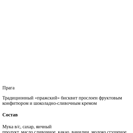
Прага
Традиционный «пражский» бисквит прослоен фруктовым
конфитюром и шоколадно-сливочным кремом
Состав
Мука в/с, сахар, яичный
продукт, масло сливочное, какао, ванилин, молоко сгущеное,