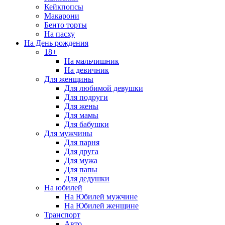
Кейкпопсы
Макарони
Бенто торты
На пасху
На День рождения
18+
На мальчишник
На девичник
Для женщины
Для любимой девушки
Для подруги
Для жены
Для мамы
Для бабушки
Для мужчины
Для парня
Для друга
Для мужа
Для папы
Для дедушки
На юбилей
На Юбилей мужчине
На Юбилей женщине
Транспорт
Авто