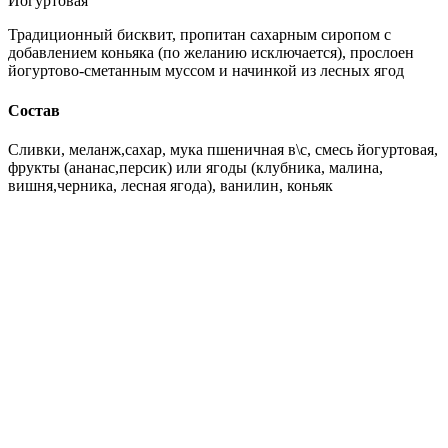
Йогуртовая
Традиционный бисквит, пропитан сахарным сиропом с
добавлением коньяка (по желанию исключается), прослоен
йогуртово-сметанным муссом и начинкой из лесных ягод
Состав
Сливки, меланж,сахар, мука пшеничная в\с, смесь йогуртовая,
фрукты (ананас,персик) или ягоды (клубника, малина,
вишня,черника, лесная ягода), ванилин, коньяк