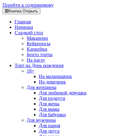
Перейти к содержимому
Кнопка Открыть
Главная
Начинки
Сладкий стол
Макарони
Кейкпопсы
Капкейки
Бенто торты
На пасху
Торт на День рождения
18+
На мальчишник
На девичник
Для женщины
Для любимой девушки
Для подруги
Для жены
Для мамы
Для бабушки
Для мужчины
Для парня
Для друга