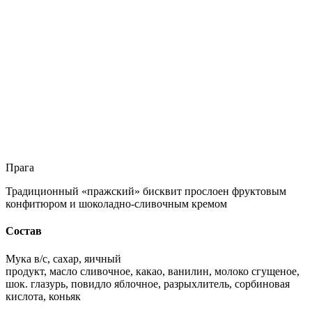
Прага
Традиционный «пражский» бисквит прослоен фруктовым
конфитюром и шоколадно-сливочным кремом
Состав
Мука в/с, сахар, яичный
продукт, масло сливочное, какао, ванилин, молоко сгущеное,
шок. глазурь, повидло яблочное, разрыхлитель, сорбиновая
кислота, коньяк