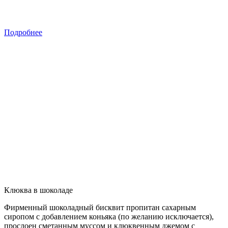
Подробнее
Клюква в шоколаде
Фирменный шоколадный бисквит пропитан сахарным
сиропом с добавлением коньяка (по желанию исключается),
прослоен сметанным муссом и клюквенным джемом с