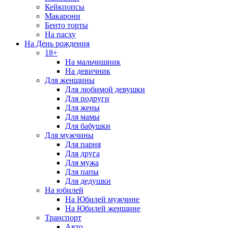
Кейкпопсы
Макарони
Бенто торты
На пасху
На День рождения
18+
На мальчишник
На девичник
Для женщины
Для любимой девушки
Для подруги
Для жены
Для мамы
Для бабушки
Для мужчины
Для парня
Для друга
Для мужа
Для папы
Для дедушки
На юбилей
На Юбилей мужчине
На Юбилей женщине
Транспорт
Авто