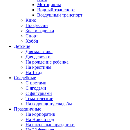
Мотоциклы
Водный транспорт
Воздушный транспорт
Кино
Профессии
Знаки зодиака
Спорт
Хобби
Детские
Для мальчика
Для девочки
На рождение ребенка
На крестины
На 1 год
Свадебные
С цветами
С ягодами
С фигурками
Тематические
На годовщину свадьбы
Праздничные
На корпоратив
На Новый год
На школьные праздники
На 23 февраля