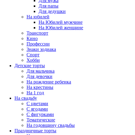
Для мужа
Для папы
Для дедушки
На юбилей
На Юбилей мужчине
На Юбилей женщине
Транспорт
Кино
Профессии
Знаки зодиака
Спорт
Хобби
Детские торты
Для мальчика
Для девочки
На рождение ребенка
На крестины
На 1 год
На свадьбу
С цветами
С ягодами
С фигурками
Тематические
На годовщину свадьбы
Праздничные торты