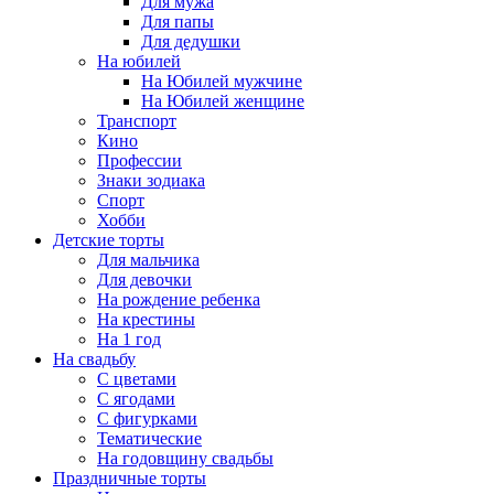
Для мужа
Для папы
Для дедушки
На юбилей
На Юбилей мужчине
На Юбилей женщине
Транспорт
Кино
Профессии
Знаки зодиака
Спорт
Хобби
Детские торты
Для мальчика
Для девочки
На рождение ребенка
На крестины
На 1 год
На свадьбу
С цветами
С ягодами
С фигурками
Тематические
На годовщину свадьбы
Праздничные торты