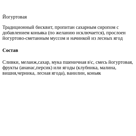
Йогуртовая
Традиционный бисквит, пропитан сахарным сиропом с
добавлением коньяка (по желанию исключается), прослоен
йогуртово-сметанным муссом и начинкой из лесных ягод
Состав
Сливки, меланж,сахар, мука пшеничная в\с, смесь йогуртовая,
фрукты (ананас,персик) или ягоды (клубника, малина,
вишня,черника, лесная ягода), ванилин, коньяк