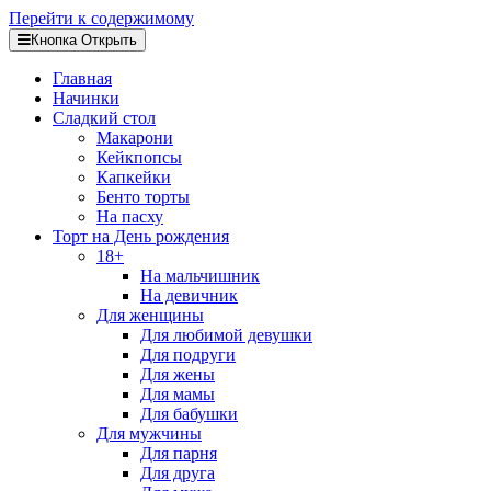
Перейти к содержимому
Кнопка Открыть
Главная
Начинки
Сладкий стол
Макарони
Кейкпопсы
Капкейки
Бенто торты
На пасху
Торт на День рождения
18+
На мальчишник
На девичник
Для женщины
Для любимой девушки
Для подруги
Для жены
Для мамы
Для бабушки
Для мужчины
Для парня
Для друга