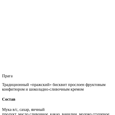
Прага
Традиционный «пражский» бисквит прослоен фруктовым
конфитюром и шоколадно-сливочным кремом
Состав
Мука в/с, сахар, яичный
продукт, масло сливочное, какао, ванилин, молоко сгущеное,