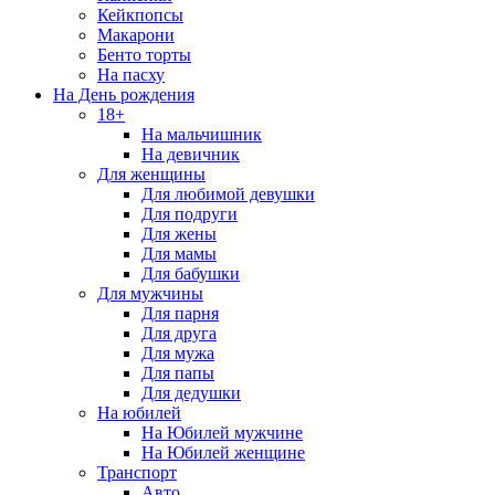
Кейкпопсы
Макарони
Бенто торты
На пасху
На День рождения
18+
На мальчишник
На девичник
Для женщины
Для любимой девушки
Для подруги
Для жены
Для мамы
Для бабушки
Для мужчины
Для парня
Для друга
Для мужа
Для папы
Для дедушки
На юбилей
На Юбилей мужчине
На Юбилей женщине
Транспорт
Авто