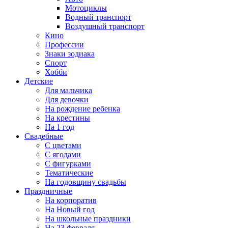
Мотоциклы
Водный транспорт
Воздушный транспорт
Кино
Профессии
Знаки зодиака
Спорт
Хобби
Детские
Для мальчика
Для девочки
На рождение ребенка
На крестины
На 1 год
Свадебные
С цветами
С ягодами
С фигурками
Тематические
На годовщину свадьбы
Праздничные
На корпоратив
На Новый год
На школьные праздники
На 23 февраля