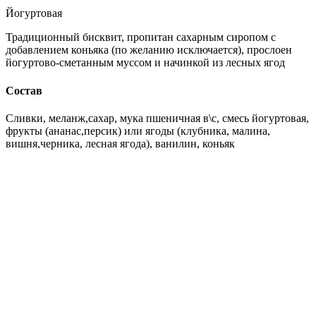
Йогуртовая
Традиционный бисквит, пропитан сахарным сиропом с
добавлением коньяка (по желанию исключается), прослоен
йогуртово-сметанным муссом и начинкой из лесных ягод
Состав
Сливки, меланж,сахар, мука пшеничная в\с, смесь йогуртовая,
фрукты (ананас,персик) или ягоды (клубника, малина,
вишня,черника, лесная ягода), ванилин, коньяк