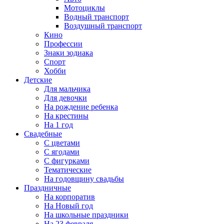
Мотоциклы
Водный транспорт
Воздушный транспорт
Кино
Профессии
Знаки зодиака
Спорт
Хобби
Детские
Для мальчика
Для девочки
На рождение ребенка
На крестины
На 1 год
Свадебные
С цветами
С ягодами
С фигурками
Тематические
На годовщину свадьбы
Праздничные
На корпоратив
На Новый год
На школьные праздники
На 23 февраля