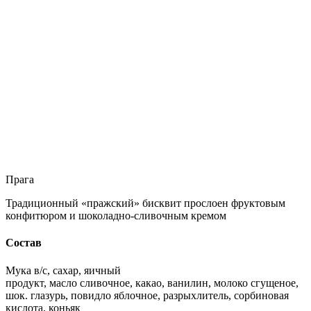
Прага
Традиционный «пражский» бисквит прослоен фруктовым
конфитюром и шоколадно-сливочным кремом
Состав
Мука в/с, сахар, яичный
продукт, масло сливочное, какао, ванилин, молоко сгущеное,
шок. глазурь, повидло яблочное, разрыхлитель, сорбиновая
кислота, коньяк