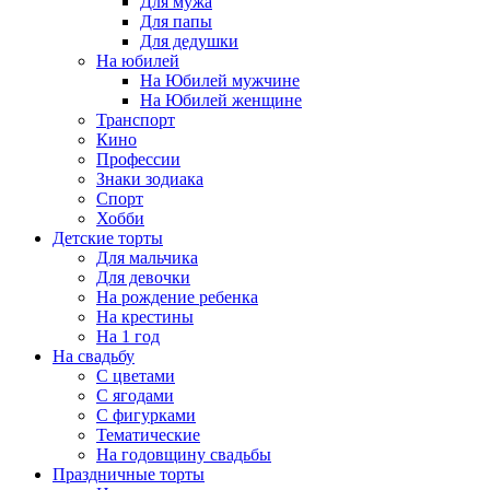
Для мужа
Для папы
Для дедушки
На юбилей
На Юбилей мужчине
На Юбилей женщине
Транспорт
Кино
Профессии
Знаки зодиака
Спорт
Хобби
Детские торты
Для мальчика
Для девочки
На рождение ребенка
На крестины
На 1 год
На свадьбу
С цветами
С ягодами
С фигурками
Тематические
На годовщину свадьбы
Праздничные торты