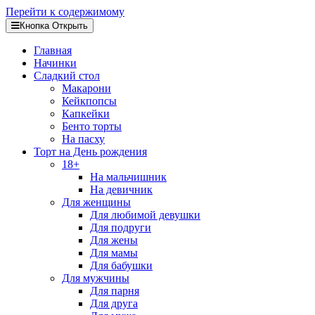
Перейти к содержимому
Кнопка Открыть
Главная
Начинки
Сладкий стол
Макарони
Кейкпопсы
Капкейки
Бенто торты
На пасху
Торт на День рождения
18+
На мальчишник
На девичник
Для женщины
Для любимой девушки
Для подруги
Для жены
Для мамы
Для бабушки
Для мужчины
Для парня
Для друга