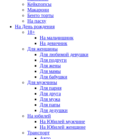
Кейкпопсы
Макарони
Бенто торты
На пасху
На День рождения
18+
На мальчишник
На девичник
Для женщины
Для любимой девушки
Для подруги
Для жены
Для мамы
Для бабушки
Для мужчины
Для парня
Для друга
Для мужа
Для папы
Для дедушки
На юбилей
На Юбилей мужчине
На Юбилей женщине
Транспорт
Авто