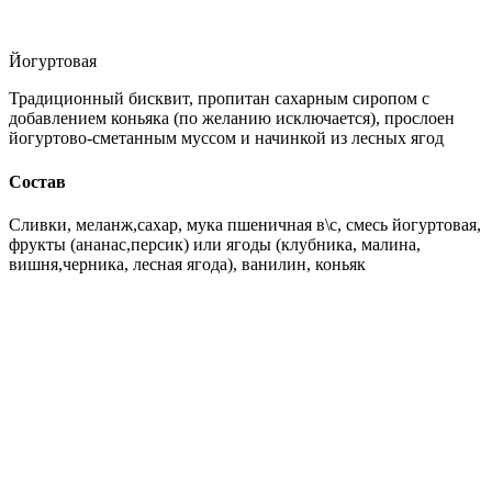
Йогуртовая
Традиционный бисквит, пропитан сахарным сиропом с
добавлением коньяка (по желанию исключается), прослоен
йогуртово-сметанным муссом и начинкой из лесных ягод
Состав
Сливки, меланж,сахар, мука пшеничная в\с, смесь йогуртовая,
фрукты (ананас,персик) или ягоды (клубника, малина,
вишня,черника, лесная ягода), ванилин, коньяк