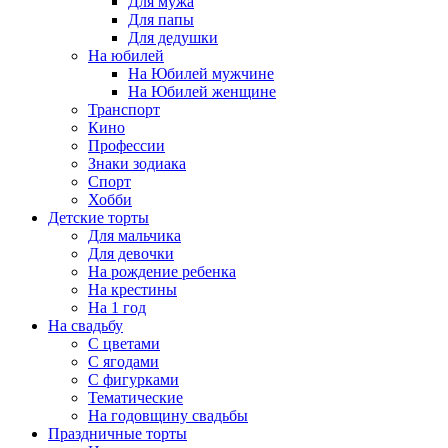
Для мужа
Для папы
Для дедушки
На юбилей
На Юбилей мужчине
На Юбилей женщине
Транспорт
Кино
Профессии
Знаки зодиака
Спорт
Хобби
Детские торты
Для мальчика
Для девочки
На рождение ребенка
На крестины
На 1 год
На свадьбу
С цветами
С ягодами
С фигурками
Тематические
На годовщину свадьбы
Праздничные торты