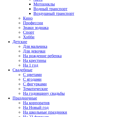
Мотоциклы
Водный транспорт
Воздушный транспорт
Кино
Профессии
Знаки зодиака
Спорт
Хобби
Детские
Для мальчика
Для девочки
На рождение ребенка
На крестины
На 1 год
Свадебные
С цветами
С ягодами
С фигурками
Тематические
На годовщину свадьбы
Праздничные
На корпоратив
На Новый год
На школьные праздники
На 23 февраля