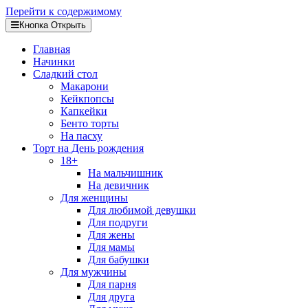
Перейти к содержимому
Кнопка Открыть
Главная
Начинки
Сладкий стол
Макарони
Кейкпопсы
Капкейки
Бенто торты
На пасху
Торт на День рождения
18+
На мальчишник
На девичник
Для женщины
Для любимой девушки
Для подруги
Для жены
Для мамы
Для бабушки
Для мужчины
Для парня
Для друга