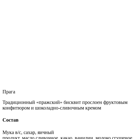
Прага
Традиционный «пражский» бисквит прослоен фруктовым
конфитюром и шоколадно-сливочным кремом
Состав
Мука в/с, сахар, яичный
продукт, масло сливочное, какао, ванилин, молоко сгущеное,