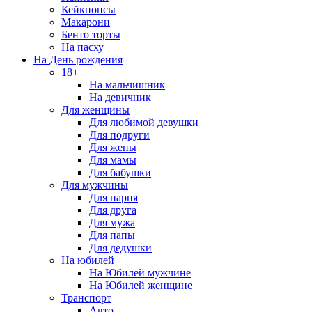
Кейкпопсы
Макарони
Бенто торты
На пасху
На День рождения
18+
На мальчишник
На девичник
Для женщины
Для любимой девушки
Для подруги
Для жены
Для мамы
Для бабушки
Для мужчины
Для парня
Для друга
Для мужа
Для папы
Для дедушки
На юбилей
На Юбилей мужчине
На Юбилей женщине
Транспорт
Авто