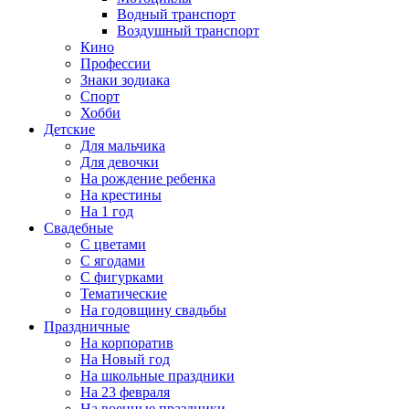
Водный транспорт
Воздушный транспорт
Кино
Профессии
Знаки зодиака
Спорт
Хобби
Детские
Для мальчика
Для девочки
На рождение ребенка
На крестины
На 1 год
Свадебные
С цветами
С ягодами
С фигурками
Тематические
На годовщину свадьбы
Праздничные
На корпоратив
На Новый год
На школьные праздники
На 23 февраля
На военные праздники