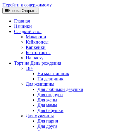
Перейти к содержимому
Кнопка Открыть
Главная
Начинки
Сладкий стол
Макарони
Кейкпопсы
Капкейки
Бенто торты
На пасху
Торт на День рождения
18+
На мальчишник
На девичник
Для женщины
Для любимой девушки
Для подруги
Для жены
Для мамы
Для бабушки
Для мужчины
Для парня
Для друга