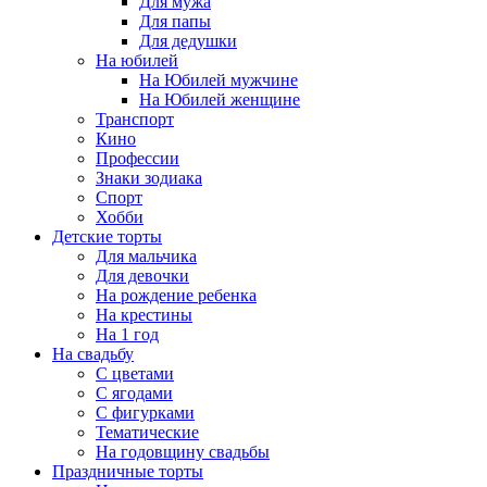
Для мужа
Для папы
Для дедушки
На юбилей
На Юбилей мужчине
На Юбилей женщине
Транспорт
Кино
Профессии
Знаки зодиака
Спорт
Хобби
Детские торты
Для мальчика
Для девочки
На рождение ребенка
На крестины
На 1 год
На свадьбу
С цветами
С ягодами
С фигурками
Тематические
На годовщину свадьбы
Праздничные торты