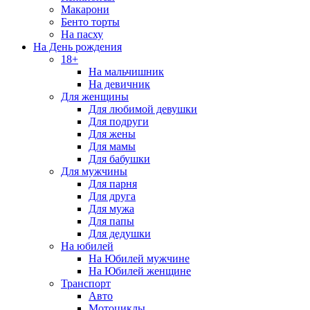
Макарони
Бенто торты
На пасху
На День рождения
18+
На мальчишник
На девичник
Для женщины
Для любимой девушки
Для подруги
Для жены
Для мамы
Для бабушки
Для мужчины
Для парня
Для друга
Для мужа
Для папы
Для дедушки
На юбилей
На Юбилей мужчине
На Юбилей женщине
Транспорт
Авто
Мотоциклы