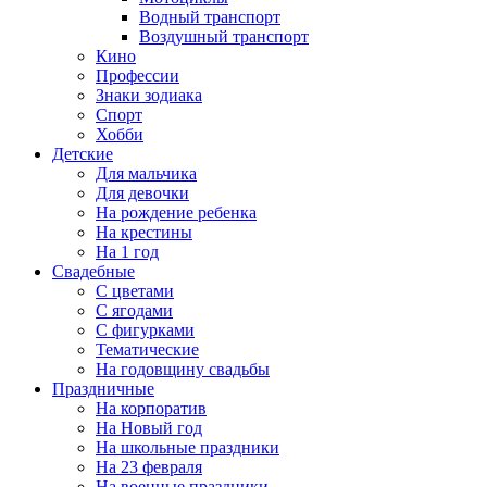
Водный транспорт
Воздушный транспорт
Кино
Профессии
Знаки зодиака
Спорт
Хобби
Детские
Для мальчика
Для девочки
На рождение ребенка
На крестины
На 1 год
Свадебные
С цветами
С ягодами
С фигурками
Тематические
На годовщину свадьбы
Праздничные
На корпоратив
На Новый год
На школьные праздники
На 23 февраля
На военные праздники