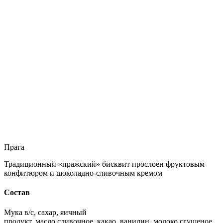
Прага
Традиционный «пражский» бисквит прослоен фруктовым
конфитюром и шоколадно-сливочным кремом
Состав
Мука в/с, сахар, яичный
продукт, масло сливочное, какао, ванилин, молоко сгущеное,