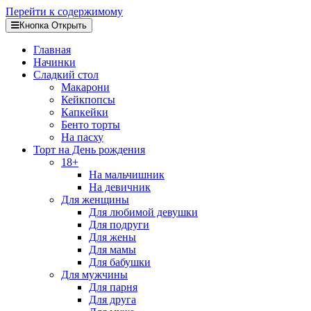
Перейти к содержимому
Кнопка Открыть
Главная
Начинки
Сладкий стол
Макарони
Кейкпопсы
Капкейки
Бенто торты
На пасху
Торт на День рождения
18+
На мальчишник
На девичник
Для женщины
Для любимой девушки
Для подруги
Для жены
Для мамы
Для бабушки
Для мужчины
Для парня
Для друга