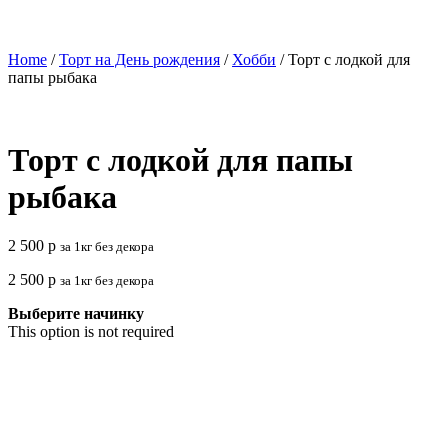
Home
/
Торт на День рождения
/
Хобби
/ Торт с лодкой для
папы рыбака
Торт с лодкой для папы
рыбака
2 500
р
за 1кг без декора
2 500
р
за 1кг без декора
Выберите начинку
This option is not required