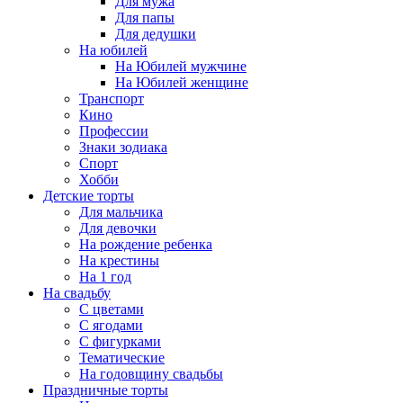
Для мужа
Для папы
Для дедушки
На юбилей
На Юбилей мужчине
На Юбилей женщине
Транспорт
Кино
Профессии
Знаки зодиака
Спорт
Хобби
Детские торты
Для мальчика
Для девочки
На рождение ребенка
На крестины
На 1 год
На свадьбу
С цветами
С ягодами
С фигурками
Тематические
На годовщину свадьбы
Праздничные торты