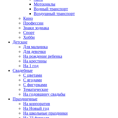
Мотоциклы
Водный транспорт
Воздушный транспорт
Кино
Профессии
Знаки зодиака
Спорт
Хобби
Детские
Для мальчика
Для девочки
На рождение ребенка
На крестины
На 1 год
Свадебные
С цветами
С ягодами
С фигурками
Тематические
На годовщину свадьбы
Праздничные
На корпоратив
На Новый год
На школьные праздники
На 23 февраля