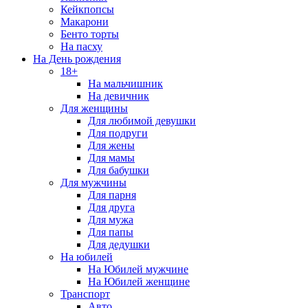
Кейкпопсы
Макарони
Бенто торты
На пасху
На День рождения
18+
На мальчишник
На девичник
Для женщины
Для любимой девушки
Для подруги
Для жены
Для мамы
Для бабушки
Для мужчины
Для парня
Для друга
Для мужа
Для папы
Для дедушки
На юбилей
На Юбилей мужчине
На Юбилей женщине
Транспорт
Авто