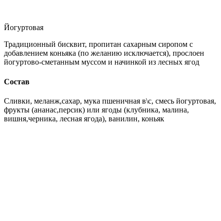
Йогуртовая
Традиционный бисквит, пропитан сахарным сиропом с
добавлением коньяка (по желанию исключается), прослоен
йогуртово-сметанным муссом и начинкой из лесных ягод
Состав
Сливки, меланж,сахар, мука пшеничная в\с, смесь йогуртовая,
фрукты (ананас,персик) или ягоды (клубника, малина,
вишня,черника, лесная ягода), ванилин, коньяк