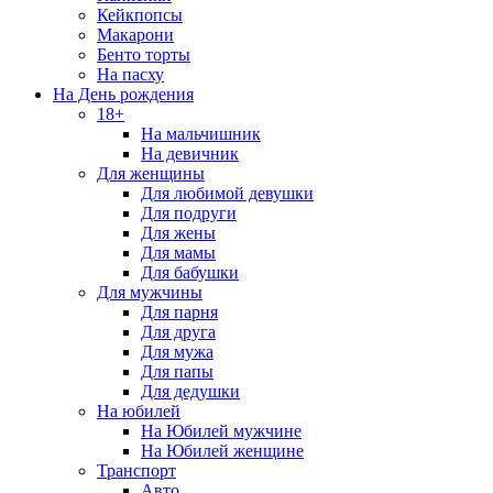
Кейкпопсы
Макарони
Бенто торты
На пасху
На День рождения
18+
На мальчишник
На девичник
Для женщины
Для любимой девушки
Для подруги
Для жены
Для мамы
Для бабушки
Для мужчины
Для парня
Для друга
Для мужа
Для папы
Для дедушки
На юбилей
На Юбилей мужчине
На Юбилей женщине
Транспорт
Авто