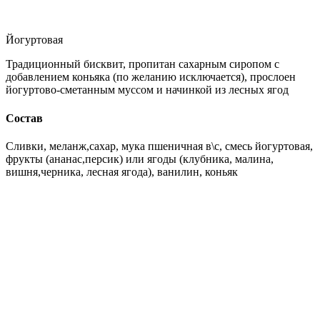
Йогуртовая
Традиционный бисквит, пропитан сахарным сиропом с
добавлением коньяка (по желанию исключается), прослоен
йогуртово-сметанным муссом и начинкой из лесных ягод
Состав
Сливки, меланж,сахар, мука пшеничная в\с, смесь йогуртовая,
фрукты (ананас,персик) или ягоды (клубника, малина,
вишня,черника, лесная ягода), ванилин, коньяк