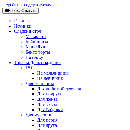
Перейти к содержимому
Кнопка Открыть
Главная
Начинки
Сладкий стол
Макарони
Кейкпопсы
Капкейки
Бенто торты
На пасху
Торт на День рождения
18+
На мальчишник
На девичник
Для женщины
Для любимой девушки
Для подруги
Для жены
Для мамы
Для бабушки
Для мужчины
Для парня
Для друга