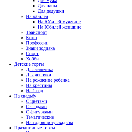
Для мужа
Для папы
Для дедушки
На юбилей
На Юбилей мужчине
На Юбилей женщине
Транспорт
Кино
Профессии
Знаки зодиака
Спорт
Хобби
Детские торты
Для мальчика
Для девочки
На рождение ребенка
На крестины
На 1 год
На свадьбу
С цветами
С ягодами
С фигурками
Тематические
На годовщину свадьбы
Праздничные торты