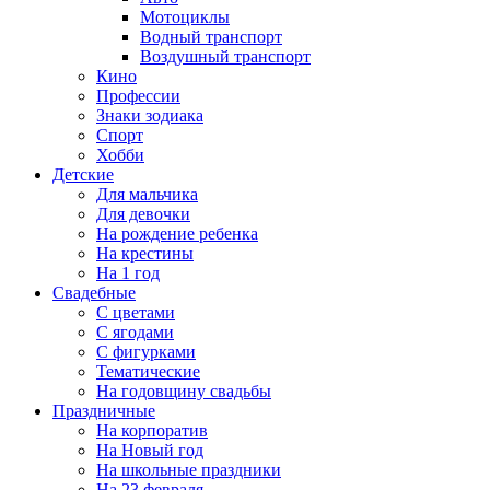
Мотоциклы
Водный транспорт
Воздушный транспорт
Кино
Профессии
Знаки зодиака
Спорт
Хобби
Детские
Для мальчика
Для девочки
На рождение ребенка
На крестины
На 1 год
Свадебные
С цветами
С ягодами
С фигурками
Тематические
На годовщину свадьбы
Праздничные
На корпоратив
На Новый год
На школьные праздники
На 23 февраля