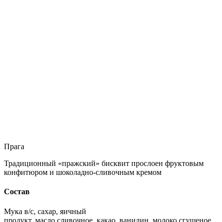
Прага
Традиционный «пражский» бисквит прослоен фруктовым
конфитюром и шоколадно-сливочным кремом
Состав
Мука в/с, сахар, яичный
продукт, масло сливочное, какао, ванилин, молоко сгущеное,