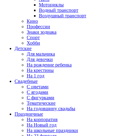
Мотоциклы
Водный транспорт
Воздушный транспорт
Кино
Профессии
Знаки зодиака
Спорт
Хобби
Детские
Для мальчика
Для девочки
На рождение ребенка
На крестины
На 1 год
Свадебные
С цветами
С ягодами
С фигурками
Тематические
На годовщину свадьбы
Праздничные
На корпоратив
На Новый год
На школьные праздники
На 23 февраля