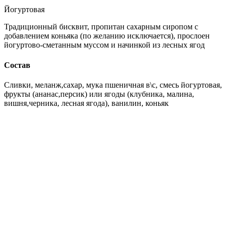
Йогуртовая
Традиционный бисквит, пропитан сахарным сиропом с
добавлением коньяка (по желанию исключается), прослоен
йогуртово-сметанным муссом и начинкой из лесных ягод
Состав
Сливки, меланж,сахар, мука пшеничная в\с, смесь йогуртовая,
фрукты (ананас,персик) или ягоды (клубника, малина,
вишня,черника, лесная ягода), ванилин, коньяк