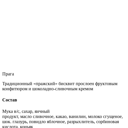
Прага
Традиционный «пражский» бисквит прослоен фруктовым
конфитюром и шоколадно-сливочным кремом
Состав
Мука в/с, сахар, яичный
продукт, масло сливочное, какао, ванилин, молоко сгущеное,
шок. глазурь, повидло яблочное, разрыхлитель, сорбиновая
кислота, коньяк