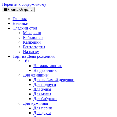
Перейти к содержимому
Кнопка Открыть
Главная
Начинки
Сладкий стол
Макарони
Кейкпопсы
Капкейки
Бенто торты
На пасху
Торт на День рождения
18+
На мальчишник
На девичник
Для женщины
Для любимой девушки
Для подруги
Для жены
Для мамы
Для бабушки
Для мужчины
Для парня
Для друга