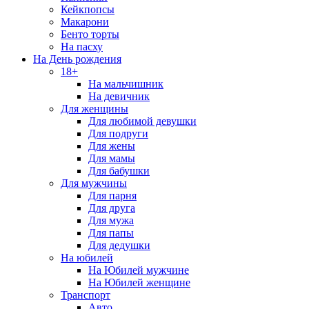
Кейкпопсы
Макарони
Бенто торты
На пасху
На День рождения
18+
На мальчишник
На девичник
Для женщины
Для любимой девушки
Для подруги
Для жены
Для мамы
Для бабушки
Для мужчины
Для парня
Для друга
Для мужа
Для папы
Для дедушки
На юбилей
На Юбилей мужчине
На Юбилей женщине
Транспорт
Авто