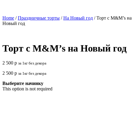
Home
/
Праздничные торты
/
На Новый год
/ Торт с M&M’s на
Новый год
Торт с M&M’s на Новый год
2 500
р
за 1кг без декора
2 500
р
за 1кг без декора
Выберите начинку
This option is not required