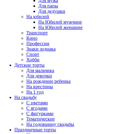
Для мужа
Для папы
Для дедушки
На юбилей
На Юбилей мужчине
На Юбилей женщине
Транспорт
Кино
Профессии
Знаки зодиака
Спорт
Хобби
Детские торты
Для мальчика
Для девочки
На рождение ребенка
На крестины
На 1 год
На свадьбу
С цветами
С ягодами
С фигурками
Тематические
На годовщину свадьбы
Праздничные торты