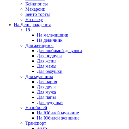
Кейкпопсы
Макарони
Бенто торты
На пасху
На День рождения
18+
На мальчишник
На девичник
Для женщины
Для любимой девушки
Для подруги
Для жены
Для мамы
Для бабушки
Для мужчины
Для парня
Для друга
Для мужа
Для папы
Для дедушки
На юбилей
На Юбилей мужчине
На Юбилей женщине
Транспорт
Авто