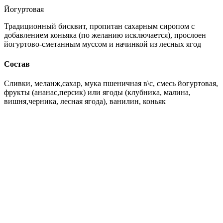
Йогуртовая
Традиционный бисквит, пропитан сахарным сиропом с
добавлением коньяка (по желанию исключается), прослоен
йогуртово-сметанным муссом и начинкой из лесных ягод
Состав
Сливки, меланж,сахар, мука пшеничная в\с, смесь йогуртовая,
фрукты (ананас,персик) или ягоды (клубника, малина,
вишня,черника, лесная ягода), ванилин, коньяк