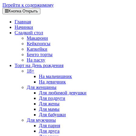
Перейти к содержимому
Кнопка Открыть
Главная
Начинки
Сладкий стол
Макарони
Кейкпопсы
Капкейки
Бенто торты
На пасху
Торт на День рождения
18+
На мальчишник
На девичник
Для женщины
Для любимой девушки
Для подруги
Для жены
Для мамы
Для бабушки
Для мужчины
Для парня
Для друга