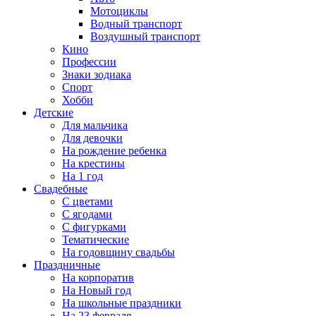
Мотоциклы
Водный транспорт
Воздушный транспорт
Кино
Профессии
Знаки зодиака
Спорт
Хобби
Детские
Для мальчика
Для девочки
На рождение ребенка
На крестины
На 1 год
Свадебные
С цветами
С ягодами
С фигурками
Тематические
На годовщину свадьбы
Праздничные
На корпоратив
На Новый год
На школьные праздники
На 23 февраля