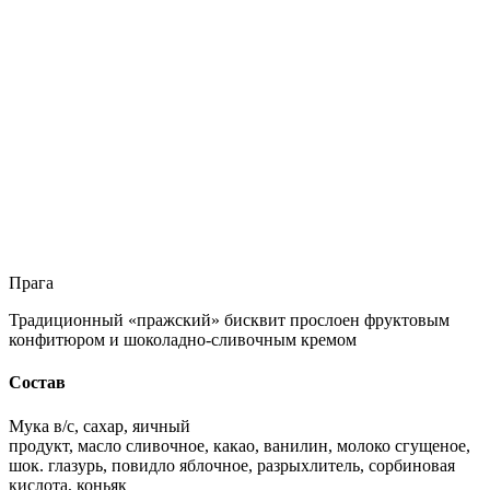
Прага
Традиционный «пражский» бисквит прослоен фруктовым
конфитюром и шоколадно-сливочным кремом
Состав
Мука в/с, сахар, яичный
продукт, масло сливочное, какао, ванилин, молоко сгущеное,
шок. глазурь, повидло яблочное, разрыхлитель, сорбиновая
кислота, коньяк