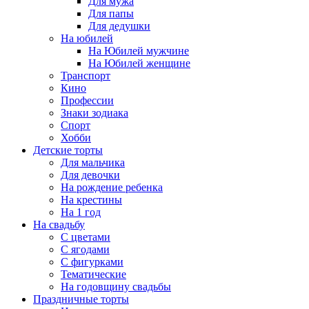
Для мужа
Для папы
Для дедушки
На юбилей
На Юбилей мужчине
На Юбилей женщине
Транспорт
Кино
Профессии
Знаки зодиака
Спорт
Хобби
Детские торты
Для мальчика
Для девочки
На рождение ребенка
На крестины
На 1 год
На свадьбу
С цветами
С ягодами
С фигурками
Тематические
На годовщину свадьбы
Праздничные торты