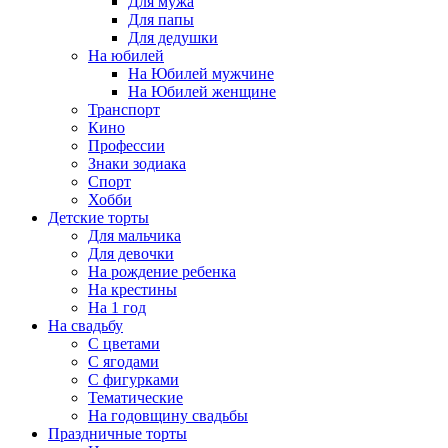
Для мужа
Для папы
Для дедушки
На юбилей
На Юбилей мужчине
На Юбилей женщине
Транспорт
Кино
Профессии
Знаки зодиака
Спорт
Хобби
Детские торты
Для мальчика
Для девочки
На рождение ребенка
На крестины
На 1 год
На свадьбу
С цветами
С ягодами
С фигурками
Тематические
На годовщину свадьбы
Праздничные торты