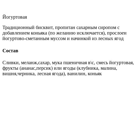
Йогуртовая
Традиционный бисквит, пропитан сахарным сиропом с
добавлением коньяка (по желанию исключается), прослоен
йогуртово-сметанным муссом и начинкой из лесных ягод
Состав
Сливки, меланж,сахар, мука пшеничная в\с, смесь йогуртовая,
фрукты (ананас,персик) или ягоды (клубника, малина,
вишня,черника, лесная ягода), ванилин, коньяк