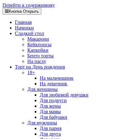
Перейти к содержимому
Кнопка Открыть
Главная
Начинки
Сладкий стол
Макарони
Кейкпопсы
Капкейки
Бенто торты
На пасху
Торт на День рождения
18+
На мальчишник
На девичник
Для женщины
Для любимой девушки
Для подруги
Для жены
Для мамы
Для бабушки
Для мужчины
Для парня
Для друга