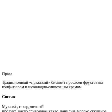
Прага
Традиционный «пражский» бисквит прослоен фруктовым
конфитюром и шоколадно-сливочным кремом
Состав
Мука в/с, сахар, яичный
продукт, масло сливочное, какао, ванилин, молоко сгущеное,