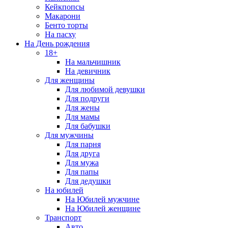
Кейкпопсы
Макарони
Бенто торты
На пасху
На День рождения
18+
На мальчишник
На девичник
Для женщины
Для любимой девушки
Для подруги
Для жены
Для мамы
Для бабушки
Для мужчины
Для парня
Для друга
Для мужа
Для папы
Для дедушки
На юбилей
На Юбилей мужчине
На Юбилей женщине
Транспорт
Авто