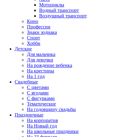
Мотоциклы
Водный транспорт
Воздушный транспорт
Кино
Профессии
Знаки зодиака
Спорт
Хобби
Детские
Для мальчика
Для девочки
На рождение ребенка
На крестины
На 1 год
Свадебные
С цветами
С ягодами
С фигурками
Тематические
На годовщину свадьбы
Праздничные
На корпоратив
На Новый год
На школьные праздники
На 23 февраля