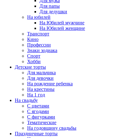
Для мужа
Для папы
Для дедушки
На юбилей
На Юбилей мужчине
На Юбилей женщине
Транспорт
Кино
Профессии
Знаки зодиака
Спорт
Хобби
Детские торты
Для мальчика
Для девочки
На рождение ребенка
На крестины
На 1 год
На свадьбу
С цветами
С ягодами
С фигурками
Тематические
На годовщину свадьбы
Праздничные торты