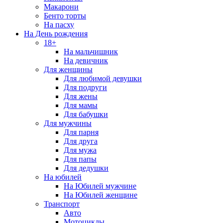
Макарони
Бенто торты
На пасху
На День рождения
18+
На мальчишник
На девичник
Для женщины
Для любимой девушки
Для подруги
Для жены
Для мамы
Для бабушки
Для мужчины
Для парня
Для друга
Для мужа
Для папы
Для дедушки
На юбилей
На Юбилей мужчине
На Юбилей женщине
Транспорт
Авто
Мотоциклы