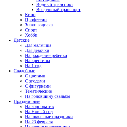
Водный транспорт
Воздушный транспорт
Кино
Профессии
Знаки зодиака
Спорт
Хобби
Детские
Для мальчика
Для девочки
На рождение ребенка
На крестины
На 1 год
Свадебные
С цветами
С ягодами
С фигурками
Тематические
На годовщину свадьбы
Праздничные
На корпоратив
На Новый год
На школьные праздники
На 23 февраля
На военные праздники