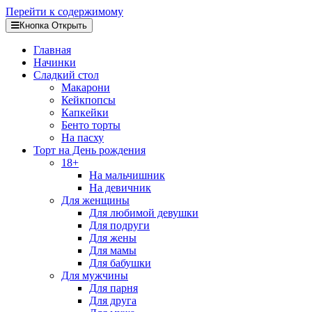
Перейти к содержимому
Кнопка Открыть
Главная
Начинки
Сладкий стол
Макарони
Кейкпопсы
Капкейки
Бенто торты
На пасху
Торт на День рождения
18+
На мальчишник
На девичник
Для женщины
Для любимой девушки
Для подруги
Для жены
Для мамы
Для бабушки
Для мужчины
Для парня
Для друга