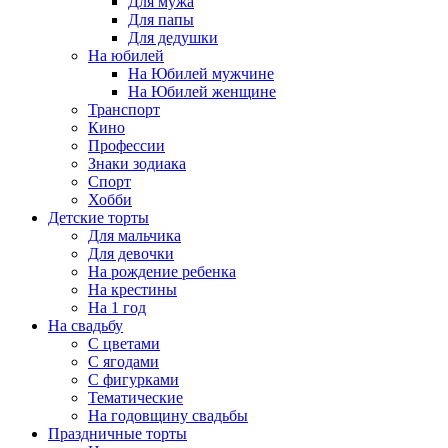
Для мужа
Для папы
Для дедушки
На юбилей
На Юбилей мужчине
На Юбилей женщине
Транспорт
Кино
Профессии
Знаки зодиака
Спорт
Хобби
Детские торты
Для мальчика
Для девочки
На рождение ребенка
На крестины
На 1 год
На свадьбу
С цветами
С ягодами
С фигурками
Тематические
На годовщину свадьбы
Праздничные торты