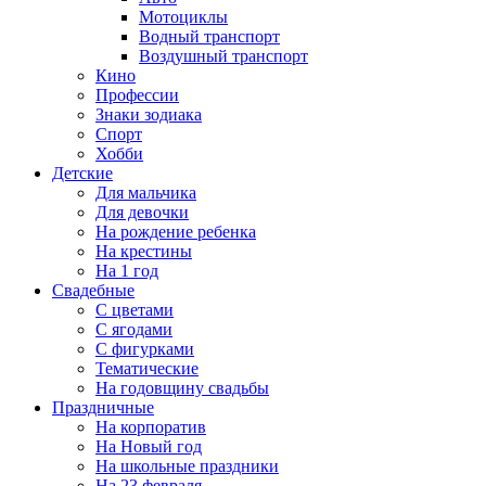
Мотоциклы
Водный транспорт
Воздушный транспорт
Кино
Профессии
Знаки зодиака
Спорт
Хобби
Детские
Для мальчика
Для девочки
На рождение ребенка
На крестины
На 1 год
Свадебные
С цветами
С ягодами
С фигурками
Тематические
На годовщину свадьбы
Праздничные
На корпоратив
На Новый год
На школьные праздники
На 23 февраля