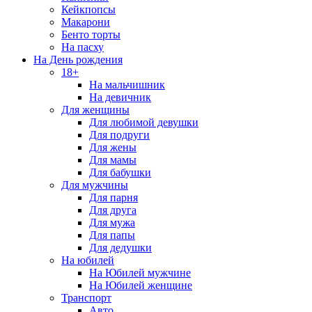
Кейкпопсы
Макарони
Бенто торты
На пасху
На День рождения
18+
На мальчишник
На девичник
Для женщины
Для любимой девушки
Для подруги
Для жены
Для мамы
Для бабушки
Для мужчины
Для парня
Для друга
Для мужа
Для папы
Для дедушки
На юбилей
На Юбилей мужчине
На Юбилей женщине
Транспорт
Авто