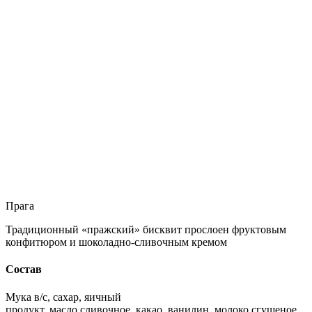
Прага
Традиционный «пражский» бисквит прослоен фруктовым
конфитюром и шоколадно-сливочным кремом
Состав
Мука в/с, сахар, яичный
продукт, масло сливочное, какао, ванилин, молоко сгущеное,