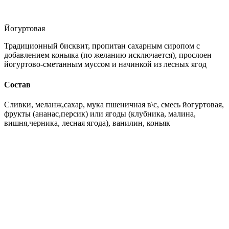
Йогуртовая
Традиционный бисквит, пропитан сахарным сиропом с
добавлением коньяка (по желанию исключается), прослоен
йогуртово-сметанным муссом и начинкой из лесных ягод
Состав
Сливки, меланж,сахар, мука пшеничная в\с, смесь йогуртовая,
фрукты (ананас,персик) или ягоды (клубника, малина,
вишня,черника, лесная ягода), ванилин, коньяк