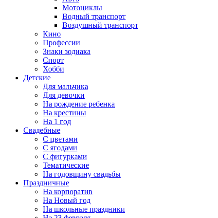
Мотоциклы
Водный транспорт
Воздушный транспорт
Кино
Профессии
Знаки зодиака
Спорт
Хобби
Детские
Для мальчика
Для девочки
На рождение ребенка
На крестины
На 1 год
Свадебные
С цветами
С ягодами
С фигурками
Тематические
На годовщину свадьбы
Праздничные
На корпоратив
На Новый год
На школьные праздники
На 23 февраля