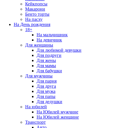
Кейкпопсы
Макарони
Бенто торты
На пасху
На День рождения
18+
На мальчишник
На девичник
Для женщины
Для любимой девушки
Для подруги
Для жены
Для мамы
Для бабушки
Для мужчины
Для парня
Для друга
Для мужа
Для папы
Для дедушки
На юбилей
На Юбилей мужчине
На Юбилей женщине
Транспорт
Авто