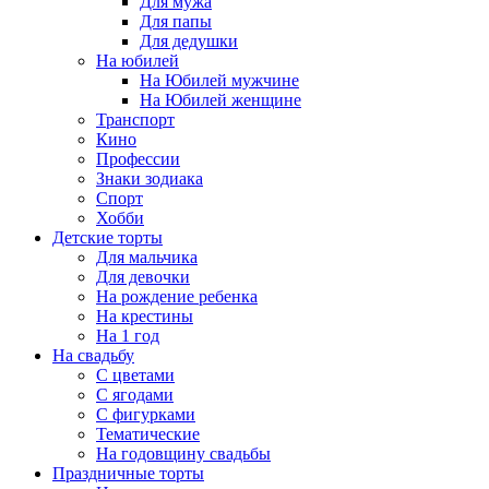
Для мужа
Для папы
Для дедушки
На юбилей
На Юбилей мужчине
На Юбилей женщине
Транспорт
Кино
Профессии
Знаки зодиака
Спорт
Хобби
Детские торты
Для мальчика
Для девочки
На рождение ребенка
На крестины
На 1 год
На свадьбу
С цветами
С ягодами
С фигурками
Тематические
На годовщину свадьбы
Праздничные торты