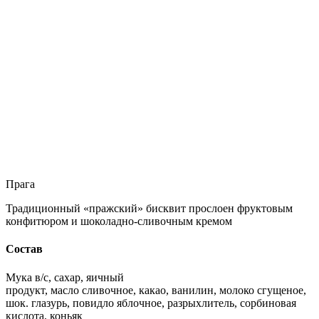
Прага
Традиционный «пражский» бисквит прослоен фруктовым
конфитюром и шоколадно-сливочным кремом
Состав
Мука в/с, сахар, яичный
продукт, масло сливочное, какао, ванилин, молоко сгущеное,
шок. глазурь, повидло яблочное, разрыхлитель, сорбиновая
кислота, коньяк