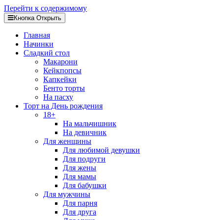
Перейти к содержимому
Кнопка Открыть
Главная
Начинки
Сладкий стол
Макарони
Кейкпопсы
Капкейки
Бенто торты
На пасху
Торт на День рождения
18+
На мальчишник
На девичник
Для женщины
Для любимой девушки
Для подруги
Для жены
Для мамы
Для бабушки
Для мужчины
Для парня
Для друга