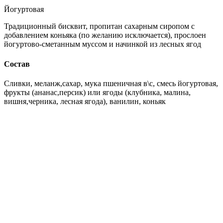
Йогуртовая
Традиционный бисквит, пропитан сахарным сиропом с
добавлением коньяка (по желанию исключается), прослоен
йогуртово-сметанным муссом и начинкой из лесных ягод
Состав
Сливки, меланж,сахар, мука пшеничная в\с, смесь йогуртовая,
фрукты (ананас,персик) или ягоды (клубника, малина,
вишня,черника, лесная ягода), ванилин, коньяк