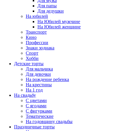
Для мужа
Для папы
Для дедушки
На юбилей
На Юбилей мужчине
На Юбилей женщине
Транспорт
Кино
Профессии
Знаки зодиака
Спорт
Хобби
Детские торты
Для мальчика
Для девочки
На рождение ребенка
На крестины
На 1 год
На свадьбу
С цветами
С ягодами
С фигурками
Тематические
На годовщину свадьбы
Праздничные торты