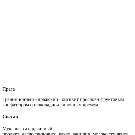
Прага
Традиционный «пражский» бисквит прослоен фруктовым
конфитюром и шоколадно-сливочным кремом
Состав
Мука в/с, сахар, яичный
продукт, масло сливочное, какао, ванилин, молоко сгущеное,