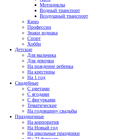
Мотоциклы
Водный транспорт
Воздушный транспорт
Кино
Профессии
Знаки зодиака
Спорт
Хобби
Детские
Для мальчика
Для девочки
На рождение ребенка
На крестины
На 1 год
Свадебные
С цветами
С ягодами
С фигурками
Тематические
На годовщину свадьбы
Праздничные
На корпоратив
На Новый год
На школьные праздники
На 23 февраля