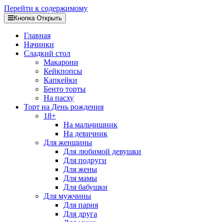
Перейти к содержимому
Кнопка Открыть
Главная
Начинки
Сладкий стол
Макарони
Кейкпопсы
Капкейки
Бенто торты
На пасху
Торт на День рождения
18+
На мальчишник
На девичник
Для женщины
Для любимой девушки
Для подруги
Для жены
Для мамы
Для бабушки
Для мужчины
Для парня
Для друга