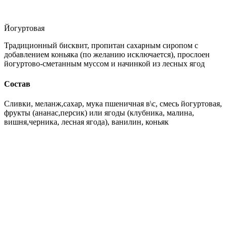
Йогуртовая
Традиционный бисквит, пропитан сахарным сиропом с
добавлением коньяка (по желанию исключается), прослоен
йогуртово-сметанным муссом и начинкой из лесных ягод
Состав
Сливки, меланж,сахар, мука пшеничная в\с, смесь йогуртовая,
фрукты (ананас,персик) или ягоды (клубника, малина,
вишня,черника, лесная ягода), ванилин, коньяк