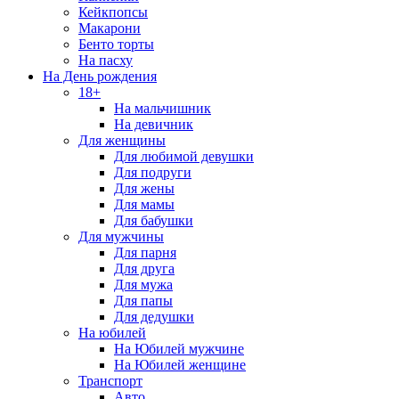
Кейкпопсы
Макарони
Бенто торты
На пасху
На День рождения
18+
На мальчишник
На девичник
Для женщины
Для любимой девушки
Для подруги
Для жены
Для мамы
Для бабушки
Для мужчины
Для парня
Для друга
Для мужа
Для папы
Для дедушки
На юбилей
На Юбилей мужчине
На Юбилей женщине
Транспорт
Авто