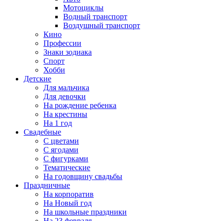
Мотоциклы
Водный транспорт
Воздушный транспорт
Кино
Профессии
Знаки зодиака
Спорт
Хобби
Детские
Для мальчика
Для девочки
На рождение ребенка
На крестины
На 1 год
Свадебные
С цветами
С ягодами
С фигурками
Тематические
На годовщину свадьбы
Праздничные
На корпоратив
На Новый год
На школьные праздники
На 23 февраля