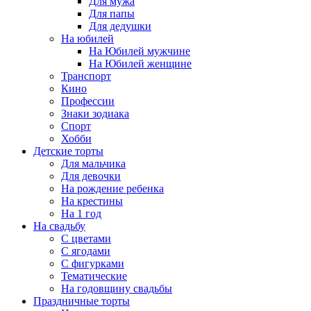
Для мужа
Для папы
Для дедушки
На юбилей
На Юбилей мужчине
На Юбилей женщине
Транспорт
Кино
Профессии
Знаки зодиака
Спорт
Хобби
Детские торты
Для мальчика
Для девочки
На рождение ребенка
На крестины
На 1 год
На свадьбу
С цветами
С ягодами
С фигурками
Тематические
На годовщину свадьбы
Праздничные торты