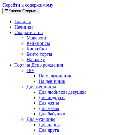
Перейти к содержимому
Кнопка Открыть
Главная
Начинки
Сладкий стол
Макарони
Кейкпопсы
Капкейки
Бенто торты
На пасху
Торт на День рождения
18+
На мальчишник
На девичник
Для женщины
Для любимой девушки
Для подруги
Для жены
Для мамы
Для бабушки
Для мужчины
Для парня
Для друга