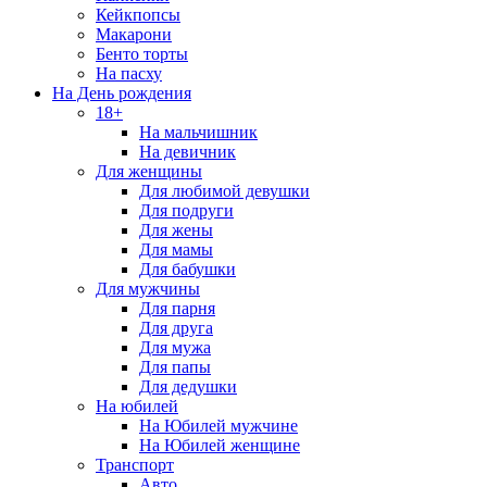
Кейкпопсы
Макарони
Бенто торты
На пасху
На День рождения
18+
На мальчишник
На девичник
Для женщины
Для любимой девушки
Для подруги
Для жены
Для мамы
Для бабушки
Для мужчины
Для парня
Для друга
Для мужа
Для папы
Для дедушки
На юбилей
На Юбилей мужчине
На Юбилей женщине
Транспорт
Авто