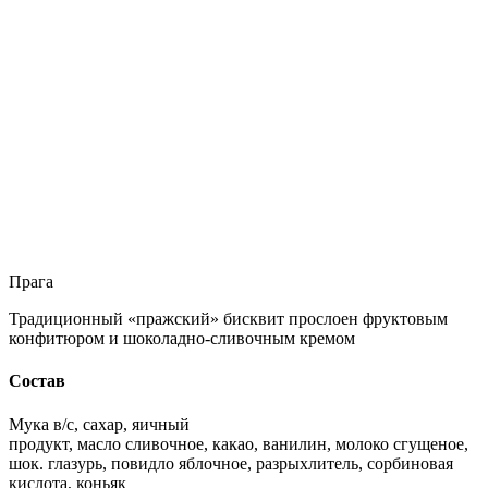
Прага
Традиционный «пражский» бисквит прослоен фруктовым
конфитюром и шоколадно-сливочным кремом
Состав
Мука в/с, сахар, яичный
продукт, масло сливочное, какао, ванилин, молоко сгущеное,
шок. глазурь, повидло яблочное, разрыхлитель, сорбиновая
кислота, коньяк