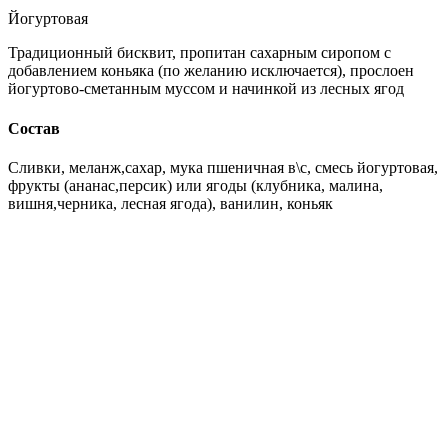
Йогуртовая
Традиционный бисквит, пропитан сахарным сиропом с
добавлением коньяка (по желанию исключается), прослоен
йогуртово-сметанным муссом и начинкой из лесных ягод
Состав
Сливки, меланж,сахар, мука пшеничная в\с, смесь йогуртовая,
фрукты (ананас,персик) или ягоды (клубника, малина,
вишня,черника, лесная ягода), ванилин, коньяк