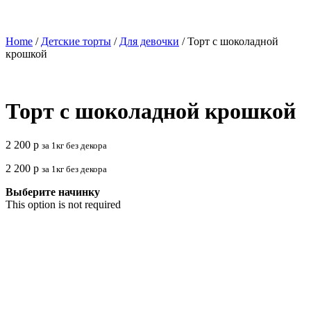
Home
/
Детские торты
/
Для девочки
/ Торт с шоколадной
крошкой
Торт с шоколадной крошкой
2 200
р
за 1кг без декора
2 200
р
за 1кг без декора
Выберите начинку
This option is not required