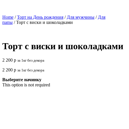
Home
/
Торт на День рождения
/
Для мужчины
/
Для
папы
/ Торт с виски и шоколадками
Торт с виски и шоколадками
2 200
р
за 1кг без декора
2 200
р
за 1кг без декора
Выберите начинку
This option is not required