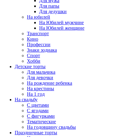
Для мужа
Для папы
Для дедушки
На юбилей
На Юбилей мужчине
На Юбилей женщине
Транспорт
Кино
Профессии
Знаки зодиака
Спорт
Хобби
Детские торты
Для мальчика
Для девочки
На рождение ребенка
На крестины
На 1 год
На свадьбу
С цветами
С ягодами
С фигурками
Тематические
На годовщину свадьбы
Праздничные торты