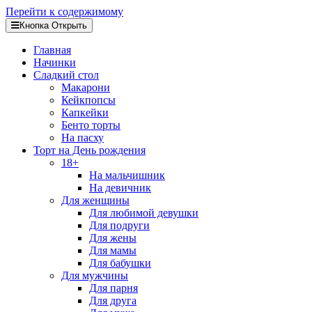
Перейти к содержимому
Кнопка Открыть
Главная
Начинки
Сладкий стол
Макарони
Кейкпопсы
Капкейки
Бенто торты
На пасху
Торт на День рождения
18+
На мальчишник
На девичник
Для женщины
Для любимой девушки
Для подруги
Для жены
Для мамы
Для бабушки
Для мужчины
Для парня
Для друга