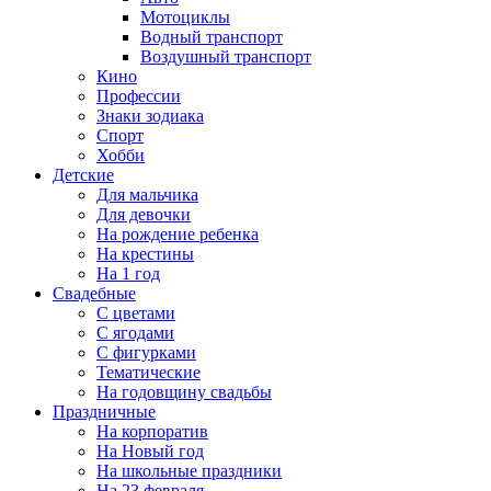
Мотоциклы
Водный транспорт
Воздушный транспорт
Кино
Профессии
Знаки зодиака
Спорт
Хобби
Детские
Для мальчика
Для девочки
На рождение ребенка
На крестины
На 1 год
Свадебные
С цветами
С ягодами
С фигурками
Тематические
На годовщину свадьбы
Праздничные
На корпоратив
На Новый год
На школьные праздники
На 23 февраля