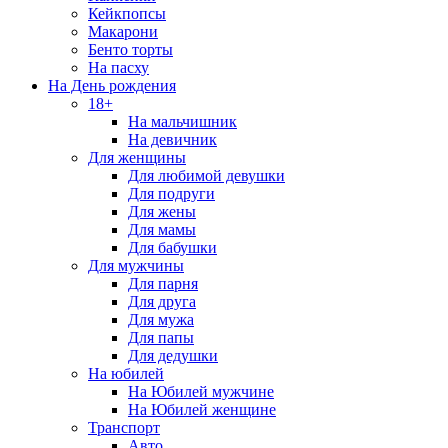
Кейкпопсы
Макарони
Бенто торты
На пасху
На День рождения
18+
На мальчишник
На девичник
Для женщины
Для любимой девушки
Для подруги
Для жены
Для мамы
Для бабушки
Для мужчины
Для парня
Для друга
Для мужа
Для папы
Для дедушки
На юбилей
На Юбилей мужчине
На Юбилей женщине
Транспорт
Авто