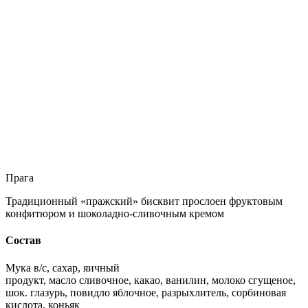
Прага
Традиционный «пражский» бисквит прослоен фруктовым
конфитюром и шоколадно-сливочным кремом
Состав
Мука в/с, сахар, яичный
продукт, масло сливочное, какао, ванилин, молоко сгущеное,
шок. глазурь, повидло яблочное, разрыхлитель, сорбиновая
кислота, коньяк