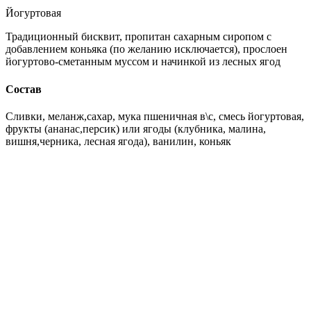
Йогуртовая
Традиционный бисквит, пропитан сахарным сиропом с
добавлением коньяка (по желанию исключается), прослоен
йогуртово-сметанным муссом и начинкой из лесных ягод
Состав
Сливки, меланж,сахар, мука пшеничная в\с, смесь йогуртовая,
фрукты (ананас,персик) или ягоды (клубника, малина,
вишня,черника, лесная ягода), ванилин, коньяк