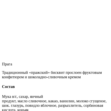
Прага
Традиционный «пражский» бисквит прослоен фруктовым
конфитюром и шоколадно-сливочным кремом
Состав
Мука в/с, сахар, яичный
продукт, масло сливочное, какао, ванилин, молоко сгущеное,
шок. глазурь, повидло яблочное, разрыхлитель, сорбиновая
кислота, коньяк