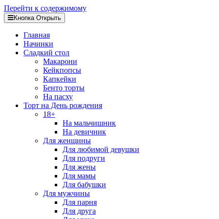
Перейти к содержимому
Кнопка Открыть
Главная
Начинки
Сладкий стол
Макарони
Кейкпопсы
Капкейки
Бенто торты
На пасху
Торт на День рождения
18+
На мальчишник
На девичник
Для женщины
Для любимой девушки
Для подруги
Для жены
Для мамы
Для бабушки
Для мужчины
Для парня
Для друга