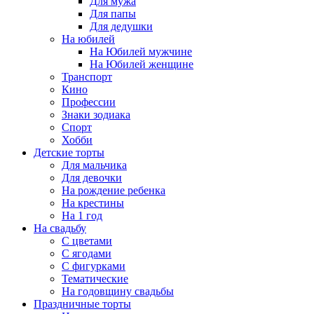
Для мужа
Для папы
Для дедушки
На юбилей
На Юбилей мужчине
На Юбилей женщине
Транспорт
Кино
Профессии
Знаки зодиака
Спорт
Хобби
Детские торты
Для мальчика
Для девочки
На рождение ребенка
На крестины
На 1 год
На свадьбу
С цветами
С ягодами
С фигурками
Тематические
На годовщину свадьбы
Праздничные торты