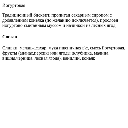
Йогуртовая
Традиционный бисквит, пропитан сахарным сиропом с
добавлением коньяка (по желанию исключается), прослоен
йогуртово-сметанным муссом и начинкой из лесных ягод
Состав
Сливки, меланж,сахар, мука пшеничная в\с, смесь йогуртовая,
фрукты (ананас,персик) или ягоды (клубника, малина,
вишня,черника, лесная ягода), ванилин, коньяк