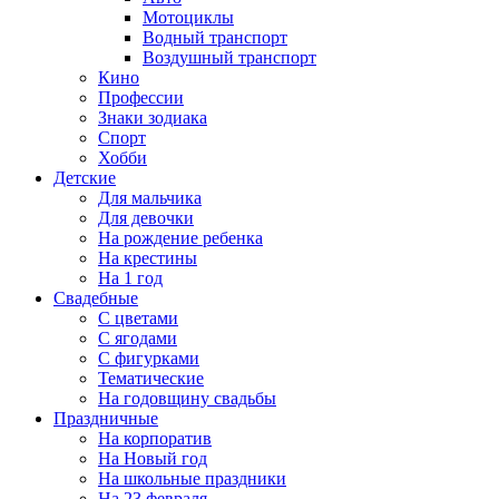
Мотоциклы
Водный транспорт
Воздушный транспорт
Кино
Профессии
Знаки зодиака
Спорт
Хобби
Детские
Для мальчика
Для девочки
На рождение ребенка
На крестины
На 1 год
Свадебные
С цветами
С ягодами
С фигурками
Тематические
На годовщину свадьбы
Праздничные
На корпоратив
На Новый год
На школьные праздники
На 23 февраля