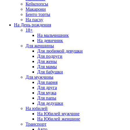
Кейкпопсы
Макарони
Бенто торты
На пасху
На День рождения
18+
На мальчишник
На девичник
Для женщины
Для любимой девушки
Для подруги
Для жены
Для мамы
Для бабушки
Для мужчины
Для парня
Для друга
Для мужа
Для папы
Для дедушки
На юбилей
На Юбилей мужчине
На Юбилей женщине
Транспорт
Авто