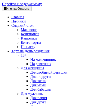
Перейти к содержимому
Кнопка Открыть
Главная
Начинки
Сладкий стол
Макарони
Кейкпопсы
Капкейки
Бенто торты
На пасху
Торт на День рождения
18+
На мальчишник
На девичник
Для женщины
Для любимой девушки
Для подруги
Для жены
Для мамы
Для бабушки
Для мужчины
Для парня
Для друга