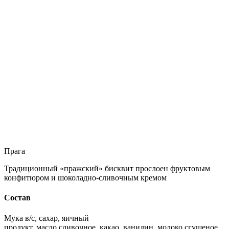
Прага
Традиционный «пражский» бисквит прослоен фруктовым
конфитюром и шоколадно-сливочным кремом
Состав
Мука в/с, сахар, яичный
продукт, масло сливочное, какао, ванилин, молоко сгущеное,