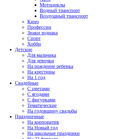
Мотоциклы
Водный транспорт
Воздушный транспорт
Кино
Профессии
Знаки зодиака
Спорт
Хобби
Детские
Для мальчика
Для девочки
На рождение ребенка
На крестины
На 1 год
Свадебные
С цветами
С ягодами
С фигурками
Тематические
На годовщину свадьбы
Праздничные
На корпоратив
На Новый год
На школьные праздники
На 23 февраля