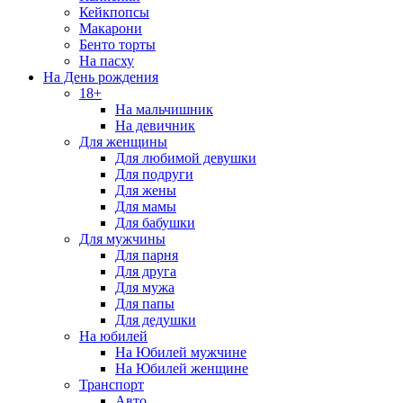
Кейкпопсы
Макарони
Бенто торты
На пасху
На День рождения
18+
На мальчишник
На девичник
Для женщины
Для любимой девушки
Для подруги
Для жены
Для мамы
Для бабушки
Для мужчины
Для парня
Для друга
Для мужа
Для папы
Для дедушки
На юбилей
На Юбилей мужчине
На Юбилей женщине
Транспорт
Авто