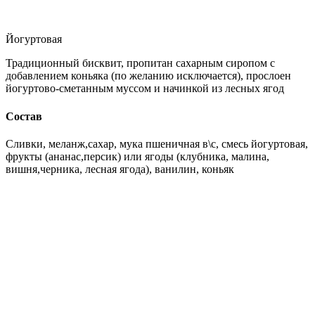
Йогуртовая
Традиционный бисквит, пропитан сахарным сиропом с
добавлением коньяка (по желанию исключается), прослоен
йогуртово-сметанным муссом и начинкой из лесных ягод
Состав
Сливки, меланж,сахар, мука пшеничная в\с, смесь йогуртовая,
фрукты (ананас,персик) или ягоды (клубника, малина,
вишня,черника, лесная ягода), ванилин, коньяк