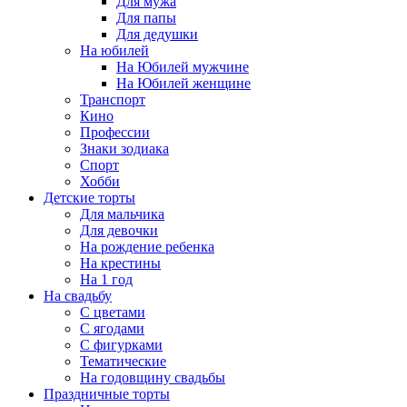
Для мужа
Для папы
Для дедушки
На юбилей
На Юбилей мужчине
На Юбилей женщине
Транспорт
Кино
Профессии
Знаки зодиака
Спорт
Хобби
Детские торты
Для мальчика
Для девочки
На рождение ребенка
На крестины
На 1 год
На свадьбу
С цветами
С ягодами
С фигурками
Тематические
На годовщину свадьбы
Праздничные торты