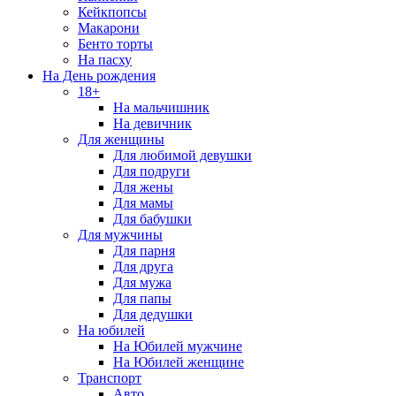
Кейкпопсы
Макарони
Бенто торты
На пасху
На День рождения
18+
На мальчишник
На девичник
Для женщины
Для любимой девушки
Для подруги
Для жены
Для мамы
Для бабушки
Для мужчины
Для парня
Для друга
Для мужа
Для папы
Для дедушки
На юбилей
На Юбилей мужчине
На Юбилей женщине
Транспорт
Авто