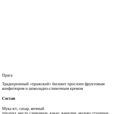
Прага
Традиционный «пражский» бисквит прослоен фруктовым
конфитюром и шоколадно-сливочным кремом
Состав
Мука в/с, сахар, яичный
продукт, масло сливочное, какао, ванилин, молоко сгущеное,