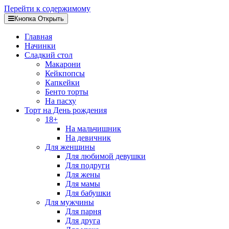
Перейти к содержимому
Кнопка Открыть
Главная
Начинки
Сладкий стол
Макарони
Кейкпопсы
Капкейки
Бенто торты
На пасху
Торт на День рождения
18+
На мальчишник
На девичник
Для женщины
Для любимой девушки
Для подруги
Для жены
Для мамы
Для бабушки
Для мужчины
Для парня
Для друга