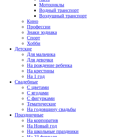
Мотоциклы
Водный транспорт
Воздушный транспорт
Кино
Профессии
Знаки зодиака
Спорт
Хобби
Детские
Для мальчика
Для девочки
На рождение ребенка
На крестины
На 1 год
Свадебные
С цветами
С ягодами
С фигурками
Тематические
На годовщину свадьбы
Праздничные
На корпоратив
На Новый год
На школьные праздники
На 23 февраля