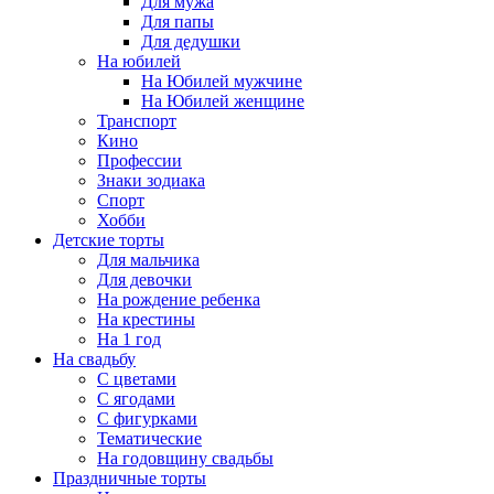
Для мужа
Для папы
Для дедушки
На юбилей
На Юбилей мужчине
На Юбилей женщине
Транспорт
Кино
Профессии
Знаки зодиака
Спорт
Хобби
Детские торты
Для мальчика
Для девочки
На рождение ребенка
На крестины
На 1 год
На свадьбу
С цветами
С ягодами
С фигурками
Тематические
На годовщину свадьбы
Праздничные торты