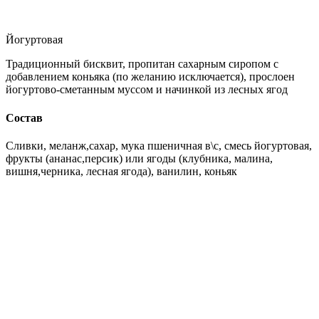
Йогуртовая
Традиционный бисквит, пропитан сахарным сиропом с
добавлением коньяка (по желанию исключается), прослоен
йогуртово-сметанным муссом и начинкой из лесных ягод
Состав
Сливки, меланж,сахар, мука пшеничная в\с, смесь йогуртовая,
фрукты (ананас,персик) или ягоды (клубника, малина,
вишня,черника, лесная ягода), ванилин, коньяк