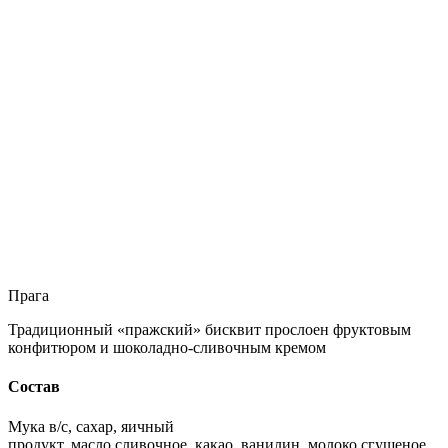
Прага
Традиционный «пражский» бисквит прослоен фруктовым
конфитюром и шоколадно-сливочным кремом
Состав
Мука в/с, сахар, яичный
продукт, масло сливочное, какао, ванилин, молоко сгущеное,