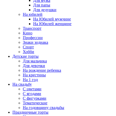
Для мужа
Для папы
Для дедушки
На юбилей
На Юбилей мужчине
На Юбилей женщине
Транспорт
Кино
Профессии
Знаки зодиака
Спорт
Хобби
Детские торты
Для мальчика
Для девочки
На рождение ребенка
На крестины
На 1 год
На свадьбу
С цветами
С ягодами
С фигурками
Тематические
На годовщину свадьбы
Праздничные торты