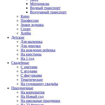
Мотоциклы
Водный транспорт
Воздушный транспорт
Кино
Профессии
Знаки зодиака
Спорт
Хобби
Детские
Для мальчика
Для девочки
На рождение ребенка
На крестины
На 1 год
Свадебные
С цветами
С ягодами
С фигурками
Тематические
На годовщину свадьбы
Праздничные
На корпоратив
На Новый год
На школьные праздники
На 23 февраля