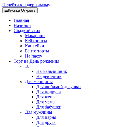
Перейти к содержимому
Кнопка Открыть
Главная
Начинки
Сладкий стол
Макарони
Кейкпопсы
Капкейки
Бенто торты
На пасху
Торт на День рождения
18+
На мальчишник
На девичник
Для женщины
Для любимой девушки
Для подруги
Для жены
Для мамы
Для бабушки
Для мужчины
Для парня
Для друга