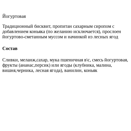
Йогуртовая
Традиционный бисквит, пропитан сахарным сиропом с
добавлением коньяка (по желанию исключается), прослоен
йогуртово-сметанным муссом и начинкой из лесных ягод
Состав
Сливки, меланж,сахар, мука пшеничная в\с, смесь йогуртовая,
фрукты (ананас,персик) или ягоды (клубника, малина,
вишня,черника, лесная ягода), ванилин, коньяк