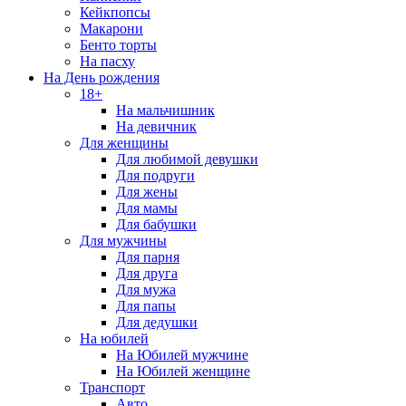
Кейкпопсы
Макарони
Бенто торты
На пасху
На День рождения
18+
На мальчишник
На девичник
Для женщины
Для любимой девушки
Для подруги
Для жены
Для мамы
Для бабушки
Для мужчины
Для парня
Для друга
Для мужа
Для папы
Для дедушки
На юбилей
На Юбилей мужчине
На Юбилей женщине
Транспорт
Авто