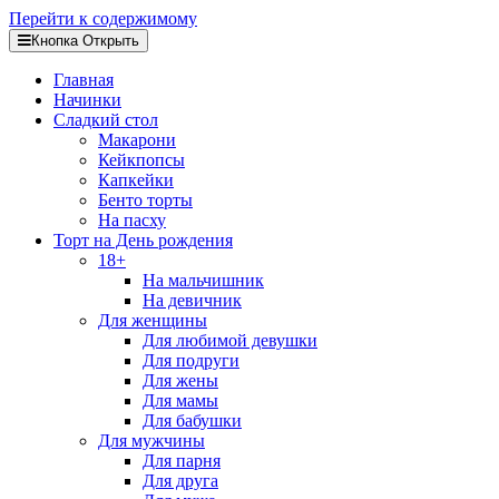
Перейти к содержимому
Кнопка Открыть
Главная
Начинки
Сладкий стол
Макарони
Кейкпопсы
Капкейки
Бенто торты
На пасху
Торт на День рождения
18+
На мальчишник
На девичник
Для женщины
Для любимой девушки
Для подруги
Для жены
Для мамы
Для бабушки
Для мужчины
Для парня
Для друга