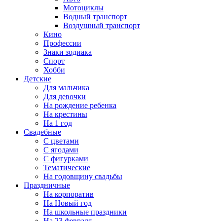
Мотоциклы
Водный транспорт
Воздушный транспорт
Кино
Профессии
Знаки зодиака
Спорт
Хобби
Детские
Для мальчика
Для девочки
На рождение ребенка
На крестины
На 1 год
Свадебные
С цветами
С ягодами
С фигурками
Тематические
На годовщину свадьбы
Праздничные
На корпоратив
На Новый год
На школьные праздники
На 23 февраля