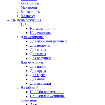
Кейкпопсы
Макарони
Бенто торты
На пасху
На День рождения
18+
На мальчишник
На девичник
Для женщины
Для любимой девушки
Для подруги
Для жены
Для мамы
Для бабушки
Для мужчины
Для парня
Для друга
Для мужа
Для папы
Для дедушки
На юбилей
На Юбилей мужчине
На Юбилей женщине
Транспорт
Авто