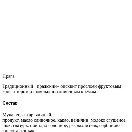
Прага
Традиционный «пражский» бисквит прослоен фруктовым
конфитюром и шоколадно-сливочным кремом
Состав
Мука в/с, сахар, яичный
продукт, масло сливочное, какао, ванилин, молоко сгущеное,
шок. глазурь, повидло яблочное, разрыхлитель, сорбиновая
кислота, коньяк