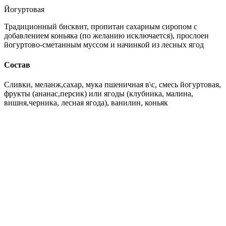
Йогуртовая
Традиционный бисквит, пропитан сахарным сиропом с
добавлением коньяка (по желанию исключается), прослоен
йогуртово-сметанным муссом и начинкой из лесных ягод
Состав
Сливки, меланж,сахар, мука пшеничная в\с, смесь йогуртовая,
фрукты (ананас,персик) или ягоды (клубника, малина,
вишня,черника, лесная ягода), ванилин, коньяк