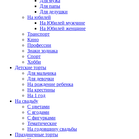
Для мужа
Для папы
Для дедушки
На юбилей
На Юбилей мужчине
На Юбилей женщине
Транспорт
Кино
Профессии
Знаки зодиака
Спорт
Хобби
Детские торты
Для мальчика
Для девочки
На рождение ребенка
На крестины
На 1 год
На свадьбу
С цветами
С ягодами
С фигурками
Тематические
На годовщину свадьбы
Праздничные торты