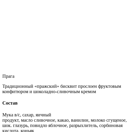
Прага
Традиционный «пражский» бисквит прослоен фруктовым
конфитюром и шоколадно-сливочным кремом
Состав
Мука в/с, сахар, яичный
продукт, масло сливочное, какао, ванилин, молоко сгущеное,
шок. глазурь, повидло яблочное, разрыхлитель, сорбиновая
кислота, коньяк