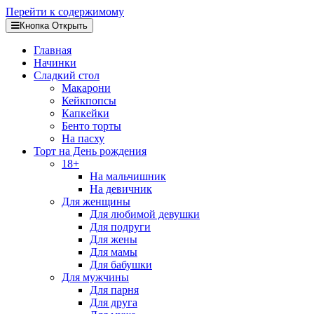
Перейти к содержимому
Кнопка Открыть
Главная
Начинки
Сладкий стол
Макарони
Кейкпопсы
Капкейки
Бенто торты
На пасху
Торт на День рождения
18+
На мальчишник
На девичник
Для женщины
Для любимой девушки
Для подруги
Для жены
Для мамы
Для бабушки
Для мужчины
Для парня
Для друга