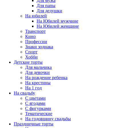
Для мужа
Для папы
Для дедушки
На юбилей
На Юбилей мужчине
На Юбилей женщине
Транспорт
Кино
Профессии
Знаки зодиака
Спорт
Хобби
Детские торты
Для мальчика
Для девочки
На рождение ребенка
На крестины
На 1 год
На свадьбу
С цветами
С ягодами
С фигурками
Тематические
На годовщину свадьбы
Праздничные торты