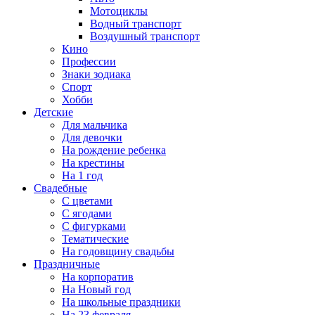
Мотоциклы
Водный транспорт
Воздушный транспорт
Кино
Профессии
Знаки зодиака
Спорт
Хобби
Детские
Для мальчика
Для девочки
На рождение ребенка
На крестины
На 1 год
Свадебные
С цветами
С ягодами
С фигурками
Тематические
На годовщину свадьбы
Праздничные
На корпоратив
На Новый год
На школьные праздники
На 23 февраля