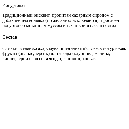
Йогуртовая
Традиционный бисквит, пропитан сахарным сиропом с
добавлением коньяка (по желанию исключается), прослоен
йогуртово-сметанным муссом и начинкой из лесных ягод
Состав
Сливки, меланж,сахар, мука пшеничная в\с, смесь йогуртовая,
фрукты (ананас,персик) или ягоды (клубника, малина,
вишня,черника, лесная ягода), ванилин, коньяк