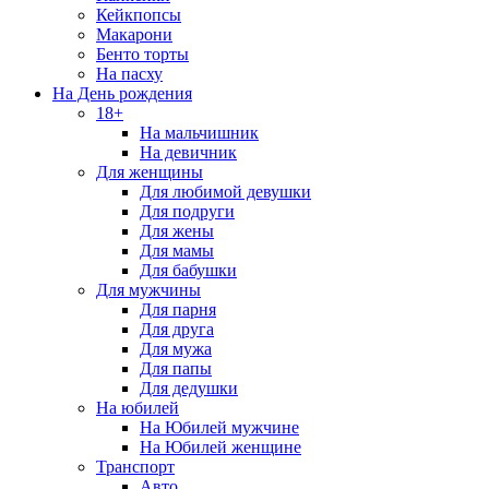
Кейкпопсы
Макарони
Бенто торты
На пасху
На День рождения
18+
На мальчишник
На девичник
Для женщины
Для любимой девушки
Для подруги
Для жены
Для мамы
Для бабушки
Для мужчины
Для парня
Для друга
Для мужа
Для папы
Для дедушки
На юбилей
На Юбилей мужчине
На Юбилей женщине
Транспорт
Авто