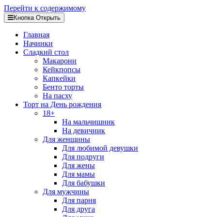
Перейти к содержимому
Кнопка Открыть
Главная
Начинки
Сладкий стол
Макарони
Кейкпопсы
Капкейки
Бенто торты
На пасху
Торт на День рождения
18+
На мальчишник
На девичник
Для женщины
Для любимой девушки
Для подруги
Для жены
Для мамы
Для бабушки
Для мужчины
Для парня
Для друга