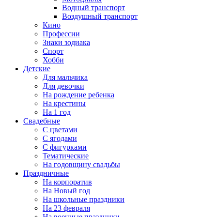
Водный транспорт
Воздушный транспорт
Кино
Профессии
Знаки зодиака
Спорт
Хобби
Детские
Для мальчика
Для девочки
На рождение ребенка
На крестины
На 1 год
Свадебные
С цветами
С ягодами
С фигурками
Тематические
На годовщину свадьбы
Праздничные
На корпоратив
На Новый год
На школьные праздники
На 23 февраля
На военные праздники