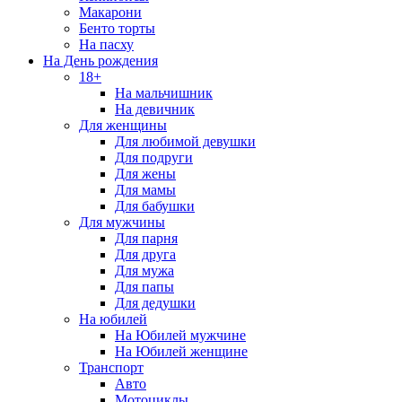
Макарони
Бенто торты
На пасху
На День рождения
18+
На мальчишник
На девичник
Для женщины
Для любимой девушки
Для подруги
Для жены
Для мамы
Для бабушки
Для мужчины
Для парня
Для друга
Для мужа
Для папы
Для дедушки
На юбилей
На Юбилей мужчине
На Юбилей женщине
Транспорт
Авто
Мотоциклы