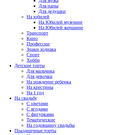
Для мужа
Для папы
Для дедушки
На юбилей
На Юбилей мужчине
На Юбилей женщине
Транспорт
Кино
Профессии
Знаки зодиака
Спорт
Хобби
Детские торты
Для мальчика
Для девочки
На рождение ребенка
На крестины
На 1 год
На свадьбу
С цветами
С ягодами
С фигурками
Тематические
На годовщину свадьбы
Праздничные торты