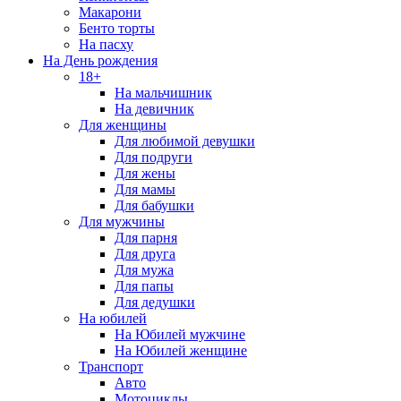
Макарони
Бенто торты
На пасху
На День рождения
18+
На мальчишник
На девичник
Для женщины
Для любимой девушки
Для подруги
Для жены
Для мамы
Для бабушки
Для мужчины
Для парня
Для друга
Для мужа
Для папы
Для дедушки
На юбилей
На Юбилей мужчине
На Юбилей женщине
Транспорт
Авто
Мотоциклы