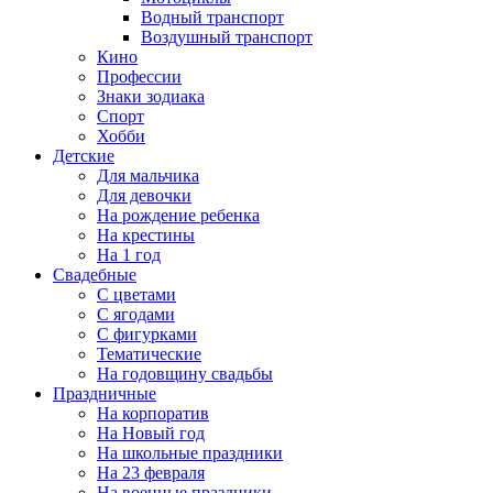
Водный транспорт
Воздушный транспорт
Кино
Профессии
Знаки зодиака
Спорт
Хобби
Детские
Для мальчика
Для девочки
На рождение ребенка
На крестины
На 1 год
Свадебные
С цветами
С ягодами
С фигурками
Тематические
На годовщину свадьбы
Праздничные
На корпоратив
На Новый год
На школьные праздники
На 23 февраля
На военные праздники