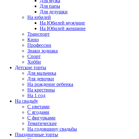
Для мужа
Для папы
Для дедушки
На юбилей
На Юбилей мужчине
На Юбилей женщине
Транспорт
Кино
Профессии
Знаки зодиака
Спорт
Хобби
Детские торты
Для мальчика
Для девочки
На рождение ребенка
На крестины
На 1 год
На свадьбу
С цветами
С ягодами
С фигурками
Тематические
На годовщину свадьбы
Праздничные торты