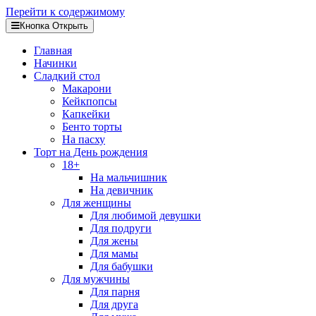
Перейти к содержимому
Кнопка Открыть
Главная
Начинки
Сладкий стол
Макарони
Кейкпопсы
Капкейки
Бенто торты
На пасху
Торт на День рождения
18+
На мальчишник
На девичник
Для женщины
Для любимой девушки
Для подруги
Для жены
Для мамы
Для бабушки
Для мужчины
Для парня
Для друга